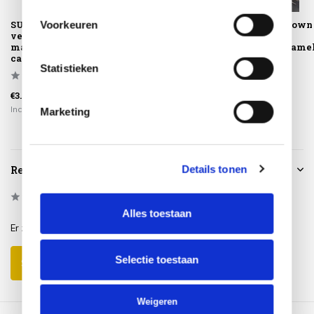
SUNS Luxe Gazebo
SUNS Luxe Gazebo
SUNS up en down
Voorkeuren
verlenging
zijverlenging
zijschermen
manuele shutters
manuele shutters
handmatig came
camel...
ca...
sand
Statistieken
€3.299,00
€3.799,00
€599,00
Incl. btw
Incl. btw
Incl. btw
Marketing
Details tonen
Reviews
0
/
Based on 0 reviews
5
Alles toestaan
Er zijn nog geen reviews geschreven over dit product..
Selectie toestaan
Schrijf je eigen review
Weigeren