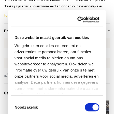
om te blijven Aluminium is het ideale materiaal voor buitengebruik
dankzij zijn kracht, duurzaamheid en onderhoudsvriendelijke ei...
Toon meer
Productspecificaties
Deze website maakt gebruik van cookies
Artikelnummer
1085.979.078.00
We gebruiken cookies om content en
advertenties te personaliseren, om functies
SKU
1085.979.078.00
voor social media te bieden en om ons
EAN
8719816002192
websiteverkeer te analyseren. Ook delen we
informatie over uw gebruik van onze site met
Delen
onze partners voor social media, adverteren en
analyse. Deze partners kunnen deze gegevens
combineren met andere informatie die u aan ze
Gerelateerde producten
heeft verstrekt of die ze hebben verzameld op
basis van uw gebruik van hun services.
Toestemmingsselectie
Noodzakelijk