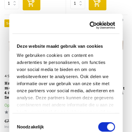
Sale 24%
Sale 24%
Deze website maakt gebruik van cookies
We gebruiken cookies om content en
advertenties te personaliseren, om functies
voor social media te bieden en om ons
4 Seasons Outdoor
websiteverkeer te analyseren. Ook delen we
4 Seasons Outdoor
Hampton Martinique
Salute Martinique
informatie over uw gebruik van onze site met
modulaire hoek loungeset
modulaire hoek loungeset
onze partners voor social media, adverteren en
4 delig Mortex amber 4
4 delig keramiek amber 4
Seasons Outdoor
Seasons Outdoor
analyse. Deze partners kunnen deze gegevens
combineren met andere informatie die u aan ze
Op voorraad
Op voorraad
heeft verstrekt of die ze hebben verzameld op
basis van uw gebruik van hun services.
Toestemmingsselectie
€7.406,00
€6.877,00
€5.649,00
€5.199,00
Noodzakelijk
Incl. btw
Incl. btw