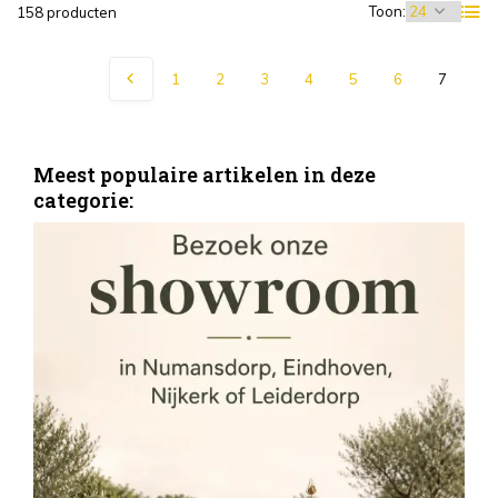
Toon:
158 producten
1
2
3
4
5
6
7
Meest populaire artikelen in deze
categorie:
S