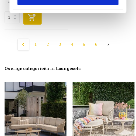
Incl. btw
1
2
3
4
5
6
7
Overige categorieën in Loungesets