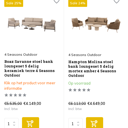
Sale 25%
Sale 24%
4 Seasons Outdoor
4 Seasons Outdoor
Boaz Savanne stoel bank
Hampton Molina stoel
loungeset 5 delig
bank loungeset 5 delig
keramiek terre 4 Seasons
mortex amber 4 Seasons
Outdoor
Outdoor
Klik op het product voor meer
Op voorraad
informatie
€5.535,00
€6.113,00
€4.149,00
€4.649,00
Incl. btw
Incl. btw