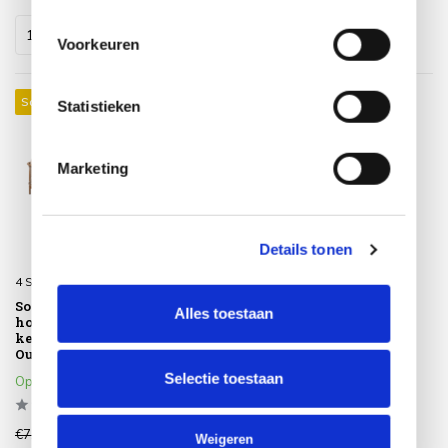
Voorkeuren
Sale 24%
Statistieken
Marketing
Details tonen
4 Seasons Outdoor
Sofie Martinique modulaire
Alles toestaan
hoek loungeset 5 delig
keramiek amber 4 Seasons
Outdoor
Selectie toestaan
Op voorraad
€7.084,00
€5.349,00
Weigeren