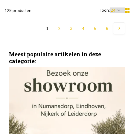
Toon:
129 producten
1
2
3
4
5
6
Meest populaire artikelen in deze
categorie:
S