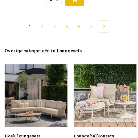
1
2
3
4
5
6
Overige categorieën in Loungesets
Hoek loungesets
Lounge balkonsets