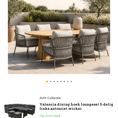
AV
Lo
ta
€1
In
AVH-Collectie
Valencia dining hoek loungeset 5-delig
links antraciet wicker
Op voorraad