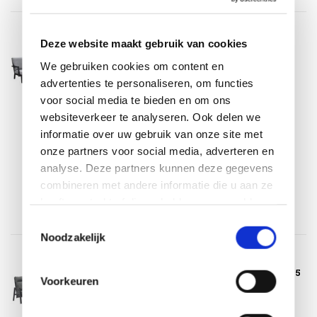
AVH-Collectie
Deze website maakt gebruik van cookies
New York hoek dining loungeset 5
delig verstelbare tafel 140x85 cm
We gebruiken cookies om content en
antraciet aluminium
advertenties te personaliseren, om functies
Op voorraad
voor social media te bieden en om ons
websiteverkeer te analyseren. Ook delen we
Op voorraad
informatie over uw gebruik van onze site met
Binnen 3-5 werkdagen thuisbezorgd.
onze partners voor social media, adverteren en
€2.850,00
€1.795,00
analyse. Deze partners kunnen deze gegevens
Incl. btw
combineren met andere informatie die u aan ze
heeft verstrekt of die ze hebben verzameld op
basis van uw gebruik van hun services.
Toestemmingsselectie
Noodzakelijk
AVH-Collectie
Caribbean verstelbare hoek loungeset 5
Voorkeuren
delig aluminium antraciet
Op voorraad