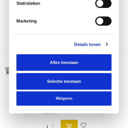
Statistieken
Op voorraad
Binnen 3-5 werkdagen thuisbezorgd.
Marketing
€2.499,00
€1.899,00
Incl. btw
Details tonen
AVH-Collectie
Alles toestaan
Barolo New York stoel bank dining
loungeset 4 delig verstelbaar latte
Op voorraad
Selectie toestaan
Op voorraad
Weigeren
Binnen 3-5 werkdagen thuisbezorgd.
€2.936,00
€2.059,00
Incl. btw