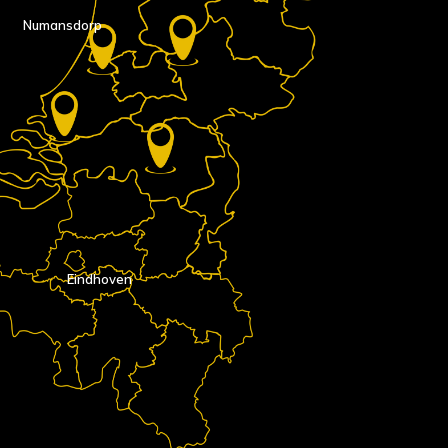
Numansdorp
Eindhoven