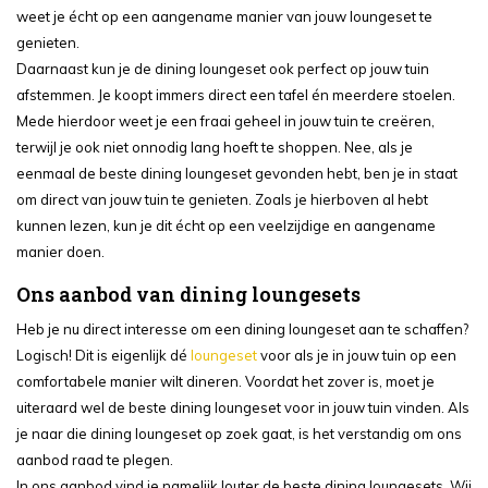
weet je écht op een aangename manier van jouw loungeset te
genieten.
Daarnaast kun je de dining loungeset ook perfect op jouw tuin
afstemmen. Je koopt immers direct een tafel én meerdere stoelen.
Mede hierdoor weet je een fraai geheel in jouw tuin te creëren,
terwijl je ook niet onnodig lang hoeft te shoppen. Nee, als je
eenmaal de beste dining loungeset gevonden hebt, ben je in staat
om direct van jouw tuin te genieten. Zoals je hierboven al hebt
kunnen lezen, kun je dit écht op een veelzijdige en aangename
manier doen.
Ons aanbod van dining loungesets
Heb je nu direct interesse om een dining loungeset aan te schaffen?
Logisch! Dit is eigenlijk dé
loungeset
voor als je in jouw tuin op een
comfortabele manier wilt dineren. Voordat het zover is, moet je
uiteraard wel de beste dining loungeset voor in jouw tuin vinden. Als
je naar die dining loungeset op zoek gaat, is het verstandig om ons
aanbod raad te plegen.
In ons aanbod vind je namelijk louter de beste dining loungesets. Wij