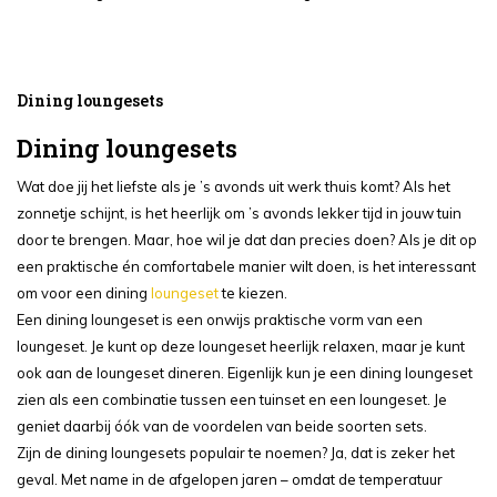
Dining loungesets
Dining loungesets
Wat doe jij het liefste als je ’s avonds uit werk thuis komt? Als het
zonnetje schijnt, is het heerlijk om ’s avonds lekker tijd in jouw tuin
door te brengen. Maar, hoe wil je dat dan precies doen? Als je dit op
een praktische én comfortabele manier wilt doen, is het interessant
om voor een dining
loungeset
te kiezen.
Een dining loungeset is een onwijs praktische vorm van een
loungeset. Je kunt op deze loungeset heerlijk relaxen, maar je kunt
ook aan de loungeset dineren. Eigenlijk kun je een dining loungeset
zien als een combinatie tussen een tuinset en een loungeset. Je
geniet daarbij óók van de voordelen van beide soorten sets.
Zijn de dining loungesets populair te noemen? Ja, dat is zeker het
geval. Met name in de afgelopen jaren – omdat de temperatuur