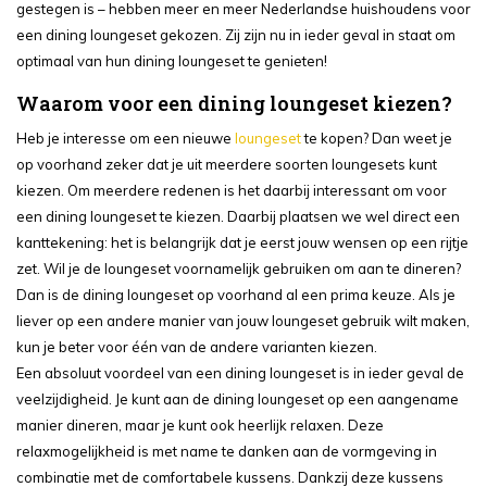
gestegen is – hebben meer en meer Nederlandse huishoudens voor
een dining loungeset gekozen. Zij zijn nu in ieder geval in staat om
optimaal van hun dining loungeset te genieten!
Waarom voor een dining loungeset kiezen?
Heb je interesse om een nieuwe
loungeset
te kopen? Dan weet je
op voorhand zeker dat je uit meerdere soorten loungesets kunt
kiezen. Om meerdere redenen is het daarbij interessant om voor
een dining loungeset te kiezen. Daarbij plaatsen we wel direct een
kanttekening: het is belangrijk dat je eerst jouw wensen op een rijtje
zet. Wil je de loungeset voornamelijk gebruiken om aan te dineren?
Dan is de dining loungeset op voorhand al een prima keuze. Als je
liever op een andere manier van jouw loungeset gebruik wilt maken,
kun je beter voor één van de andere varianten kiezen.
Een absoluut voordeel van een dining loungeset is in ieder geval de
veelzijdigheid. Je kunt aan de dining loungeset op een aangename
manier dineren, maar je kunt ook heerlijk relaxen. Deze
relaxmogelijkheid is met name te danken aan de vormgeving in
combinatie met de comfortabele kussens. Dankzij deze kussens