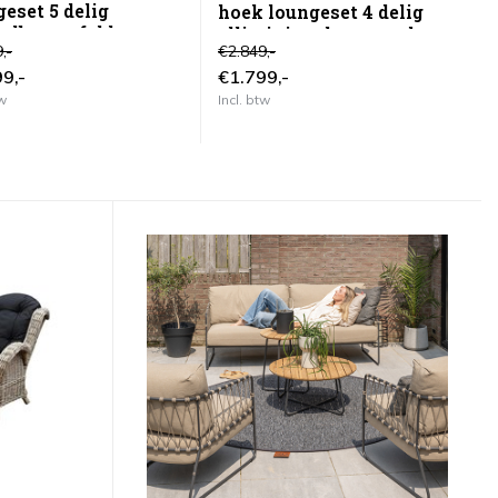
eset 5 delig
4
hoek loungeset 4 delig
elbare tafel latte
alliminium latte zand
,-
€2.849,-
€2
9,-
€1.799,-
€
tw
Incl. btw
In