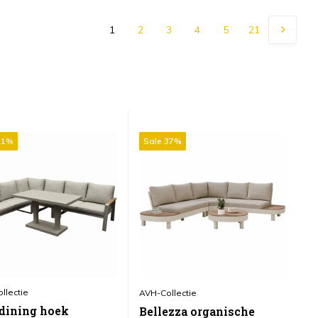
1
2
3
4
5
21
21%
Sale 37%
S
llectie
AV
AVH-Collectie
 dining hoek
S
Bellezza organische