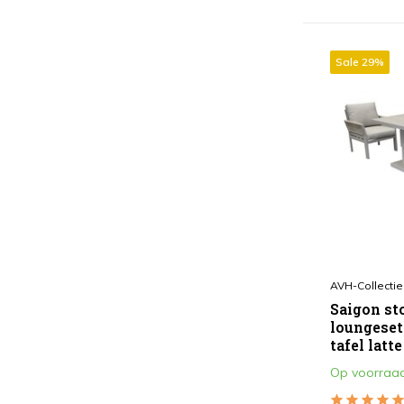
Sale 29%
AVH-Collectie
Saigon st
loungeset 
tafel lat
Op voorraa