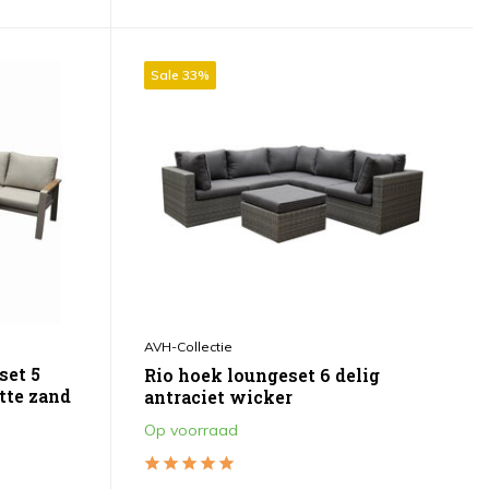
Sale 33%
AVH-Collectie
set 5
Rio hoek loungeset 6 delig
atte zand
antraciet wicker
Op voorraad