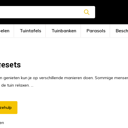
oelen
Tuintafels
Tuinbanken
Parasols
Besc
esets
in genieten kun je op verschillende manieren doen. Sommige mensen 
 de tuin relaxen. ...
zehulp
en