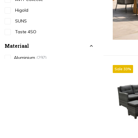
Higold
SUNS
Taste 4SO
Materiaal
Aluminium
(297)
Glas
(2)
Sale 33%
Hardhout
(4)
Kunststof
(1)
Natural Rotan
(26)
Rope
(138)
RVS
(12)
Teakhout
(44)