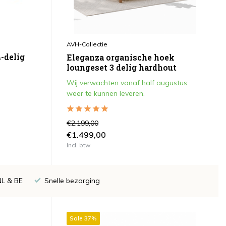
AVH-Collectie
-delig
Eleganza organische hoek
loungeset 3 delig hardhout
Wij verwachten vanaf half augustus
weer te kunnen leveren.
€2.199,00
€1.499,00
Incl. btw
NL & BE
Snelle bezorging
Sale 37%