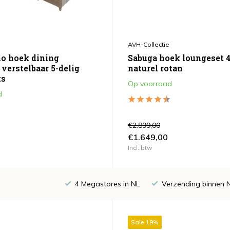
AVH-Collectie
o hoek dining
Sabuga hoek loungeset 4
verstelbaar 5-delig
naturel rotan
ts
Op voorraad
d
€2.899,00
€1.649,00
Incl. btw
4 Megastores in NL
Verzending binnen 
Sale 19%