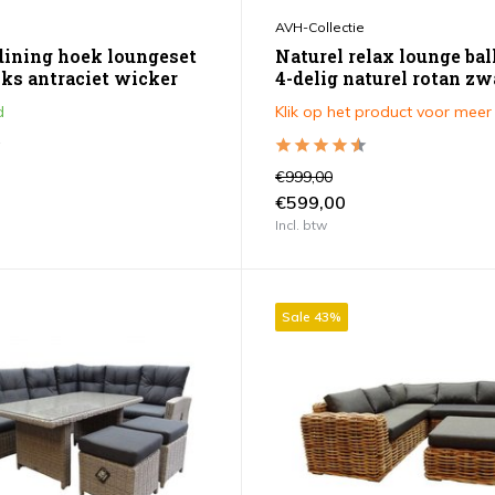
AVH-Collectie
dining hoek loungeset
Naturel relax lounge ba
nks antraciet wicker
4-delig naturel rotan zw
d
Klik op het product voor meer
€999,00
€599,00
Incl. btw
Sale 43%