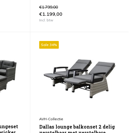
€1.799,00
€1.199,00
Incl. btw
Sale 34%
AVH-Collectie
oungeset
Dallas lounge balkonset 2 delig
 wicker
verstelbaar met verstelbare