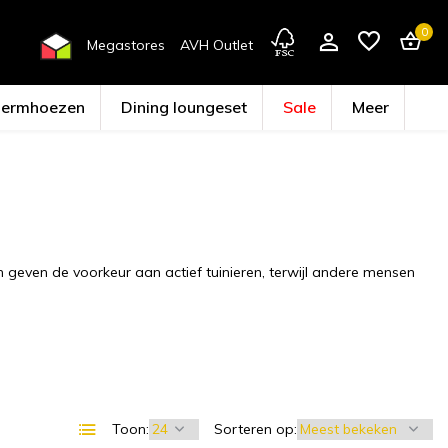
0
Megastores
AVH Outlet
hermhoezen
Dining loungeset
Sale
Meer
Account aanmaken
geven de voorkeur aan actief tuinieren, terwijl andere mensen
Toon:
Sorteren op: