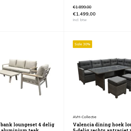
€1.899,00
€1.499,00
Incl. btw
Sale 30%
AVH-Collectie
 bank loungeset 4 delig
Valencia dining hoek l
d aluminium teak
5-delig rechts antraciet