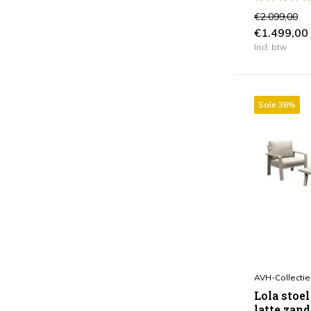
€2.099,00
€1.499,00
Incl. btw
Sale 36%
AVH-Collectie
Lola stoel
latte zan