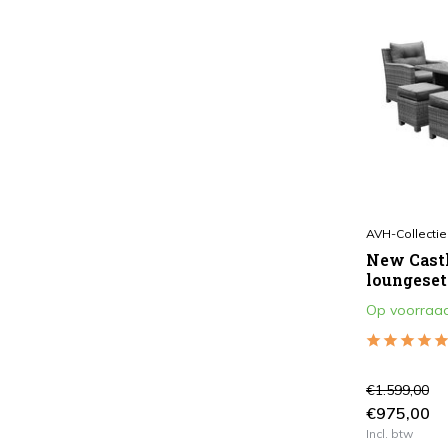
1
(6)
2
(48)
3
(12)
4
(54)
5
(221)
6
(105)
AVH-Collectie
7
(42)
New Castl
loungeset 
8
(29)
Op voorraa
Toon meer
€1.599,00
€975,00
Incl. btw