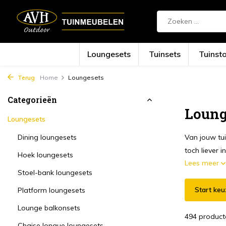
Loungesets
Tuinsets
Tuinst
Terug
Home
Loungesets
Categorieën
Loung
Loungesets
Dining loungesets
Van jouw tu
toch liever in
Hoek loungesets
Lees meer
Stoel-bank loungesets
Start keu
Platform loungesets
Lounge balkonsets
494 product
Chaise longue loungesets