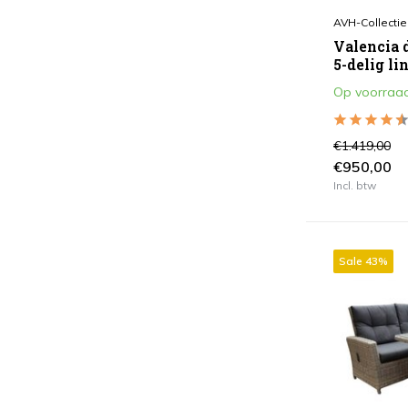
Toon meer
AVH-Collectie
Valencia 
Kleur
5-delig li
Op voorraa
Antraciet
(164)
Bruin / Terre
(128)
€1.419,00
Grijs
(83)
€950,00
Incl. btw
Off white
(11)
Taupe
(48)
Wit
(18)
Sale 43%
Wit Grijs
(10)
Zwart
(1)
Toon meer
Vorm