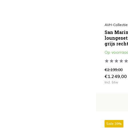
Ovaal
(15)
Rechthoek
(3)
AVH-Collectie
Rond
(44)
San Marin
Vierkant
(4)
loungeset 
grijs rech
Soort Kussen
Op voorraa
All Weather
(178)
Standaard
(36)
€2.199,00
€1.249,00
Waterafstotend
(273)
Incl. btw
Verstelbaar
Ja
(184)
Nee
(293)
Sale 39%
Aantal Zitplaatsen