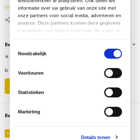
websiteverkeer te analyseren. Ook delen we
Toon meer
informatie over uw gebruik van onze site met
onze partners voor social media, adverteren en
Delen
analyse. Deze partners kunnen deze gegevens
combineren met andere informatie die u aan ze
heeft verstrekt of die ze hebben verzameld op
Reviews
basis van uw gebruik van hun services.
Toestemmingsselectie
Noodzakelijk
0
/
Based on 0 reviews
5
Er zijn nog geen reviews geschreven over dit product..
Voorkeuren
Schrijf je eigen review
Statistieken
Marketing
Reeds bekeken
Sale 29%
Details tonen