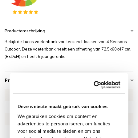
Productomschrijving
Bekijk de Lucas voetenbank van teak incl. kussen van 4 Seasons
Outdoor. Deze voetenbank heeft een afmeting van 72,5x60x47 cm.
(BxDxH) en heeft 5 jaar garantie.
Productspecificaties
Artikelnummer
4SO17012
Deze website maakt gebruik van cookies
SKU
4SO17012
We gebruiken cookies om content en
EAN
8720087016801
advertenties te personaliseren, om functies
voor social media te bieden en om ons
Lengte
72.5 cm