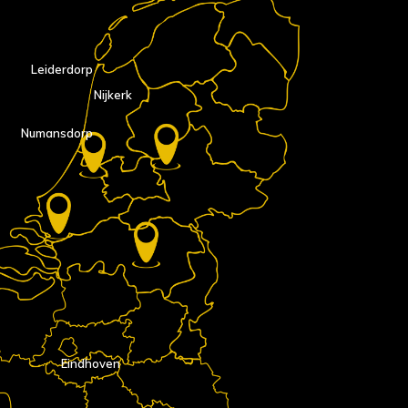
Leiderdorp
Nijkerk
Numansdorp
Eindhoven