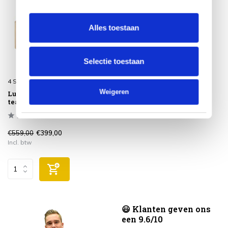
Alles toestaan
Selectie toestaan
4 Seasons Outdoor
Weigeren
Lucas voetenbank natural
teak 4 Seasons Outdoor
€559,00
€399,00
Incl. btw
😃 Klanten geven ons
een 9.6/10