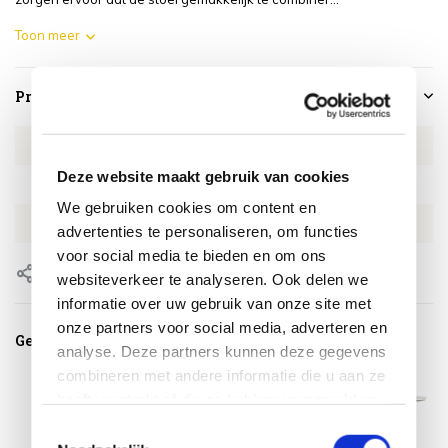
Toon meer
Productspecificaties
Artikelnummer
4SO154816070
Deze website maakt gebruik van cookies
SKU
4SO154816070
We gebruiken cookies om content en
EAN
8720848326385
advertenties te personaliseren, om functies
voor social media te bieden en om ons
Delen
websiteverkeer te analyseren. Ook delen we
informatie over uw gebruik van onze site met
onze partners voor social media, adverteren en
Gerelateerde producten
analyse. Deze partners kunnen deze gegevens
combineren met andere informatie die u aan ze
heeft verstrekt of die ze hebben verzameld op
basis van uw gebruik van hun services.
Toestemmingsselectie