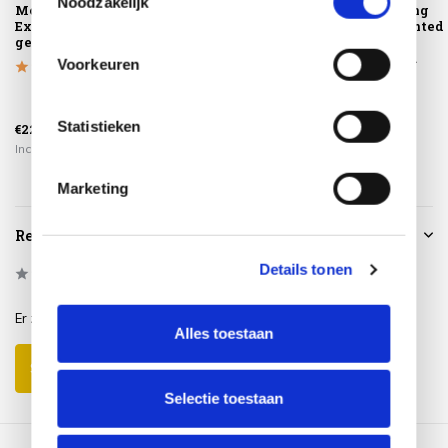
Noodzakelijk
Montagelevering -
Platinum
Manolo dining
Extra gemak &
AeroCover
tuintafel printed
geen afval
Tuinsethoes
ceramic
240x150xH85
240x103xH7...
Voorkeuren
€1.089,00
Statistieken
€225,00
€84,95
€929,00
Incl. btw
Incl. btw
Incl. btw
Marketing
Reviews
Details tonen
0
/
Based on 0 reviews
5
Er zijn nog geen reviews geschreven over dit product..
Alles toestaan
Schrijf je eigen review
Selectie toestaan