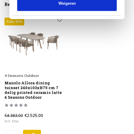
Weigeren
Reeds bekeken
Sale 42%
4 Seasons Outdoor
Manolo Allora dining
tuinset 240x103xH75 cm 7
delig printed ceramic latte
4 Seasons Outdoor
€4.383,00
€2.525,00
Incl. btw