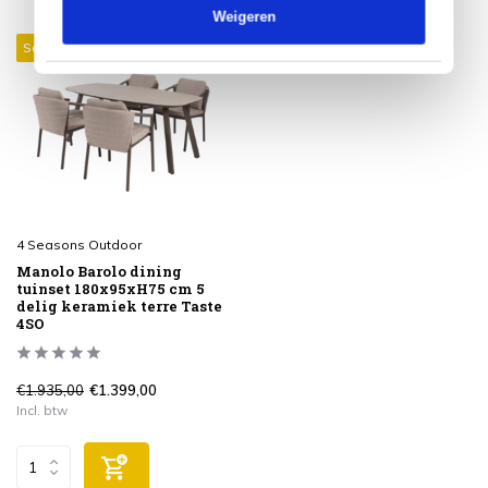
Weigeren
Sale 28%
4 Seasons Outdoor
Manolo Barolo dining
tuinset 180x95xH75 cm 5
delig keramiek terre Taste
4SO
€1.935,00
€1.399,00
Incl. btw