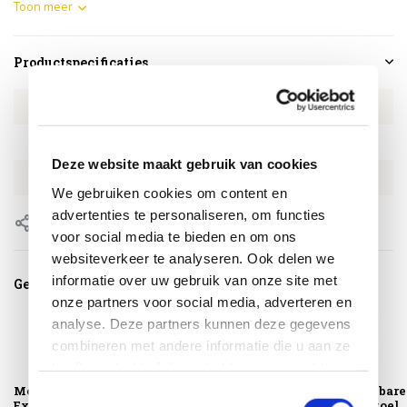
Toon meer
Productspecificaties
Artikelnummer
4SO161188540
SKU
4SO161188540
Deze website maakt gebruik van cookies
EAN
8720848346956
We gebruiken cookies om content en
advertenties te personaliseren, om functies
Delen
voor social media te bieden en om ons
websiteverkeer te analyseren. Ook delen we
informatie over uw gebruik van onze site met
Gerelateerde producten
onze partners voor social media, adverteren en
analyse. Deze partners kunnen deze gegevens
combineren met andere informatie die u aan ze
heeft verstrekt of die ze hebben verzameld op
basis van uw gebruik van hun services.
Montagelevering -
Platinum
Barolo stapelbare
Toestemmingsselectie
Extra gemak &
AeroCover
dining tuinstoel