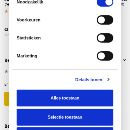
Noodzakelijk
geen afval
Tuinsethoes
terre Taste 4SO
180x150xH85
Voorkeuren
€279,00
€225,00
€69,95
€189,00
Incl. btw
Incl. btw
Incl. btw
Statistieken
Marketing
Reviews
0
/
Based on 0 reviews
5
Details tonen
Er zijn nog geen reviews geschreven over dit product..
Alles toestaan
Schrijf je eigen review
Selectie toestaan
Reeds bekeken