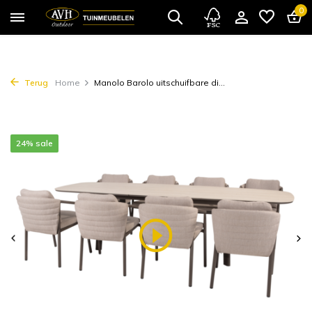
0
Terug
Home
Manolo Barolo uitschuifbare di...
24% sale