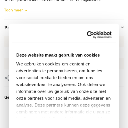
Toon meer
Productspecificaties
Artikelnummer
4SO161188724
SKU
4SO161188724
Deze website maakt gebruik van cookies
We gebruiken cookies om content en
EAN
8720848346970
advertenties te personaliseren, om functies
voor social media te bieden en om ons
Delen
websiteverkeer te analyseren. Ook delen we
informatie over uw gebruik van onze site met
Gerelateerde producten
onze partners voor social media, adverteren en
analyse. Deze partners kunnen deze gegevens
combineren met andere informatie die u aan ze
heeft verstrekt of die ze hebben verzameld op
basis van uw gebruik van hun services.
Toestemmingsselectie