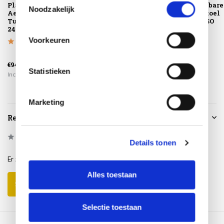
Platinum
Montagelevering -
Barolo stapelbare
Noodzakelijk
AeroCover
Extra gemak &
dining tuinstoel
Tuinsethoes
geen afval
terre Taste 4SO
240x190xH85
Voorkeuren
€279,00
€94,95
€225,00
€189,00
Statistieken
Incl. btw
Incl. btw
Incl. btw
Marketing
Reviews
0
/
Based on 0 reviews
5
Details tonen
Er zijn nog geen reviews geschreven over dit product..
Alles toestaan
Schrijf je eigen review
Selectie toestaan