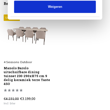
Reeds bekeken
Weigeren
Sale 24%
4 Seasons Outdoor
Manolo Barolo
uitschuifbare dining
tuinset 230-290xH75 cm 9
delig keramiek terre Taste
4SO
€4.231,00
€3.199,00
Incl. btw