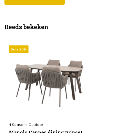
Reeds bekeken
Sale 26%
4 Seasons Outdoor
Manolo Cannes dining tuinset