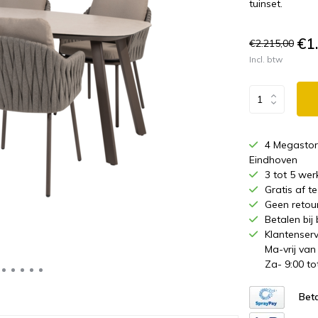
tuinset.
€1
€2.215,00
Incl. btw
4 Megastor
Eindhoven
3 tot 5 wer
Gratis af 
Geen retou
Betalen bij
Klantenserv
Ma-vrij van
Za- 9:00 to
Beta