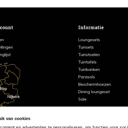
ccount
Informatie
en
Loungesets
ellingen
Tuinsets
nglijst
Tuinstoelen
Tuintafels
Tuinbanken
Parasols
Beschermhoezen
dorp
Dining loungeset
Nijkerk
Sale
indhoven
dorp
ik van cookies
ontent en advertenties te personaliseren, om functies voor soci