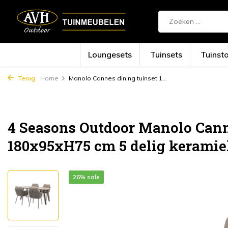
Loungesets
Tuinsets
Tuinst
Terug
Home
Manolo Cannes dining tuinset 1...
4 Seasons Outdoor Manolo Cann
180x95xH75 cm 5 delig keramiek
26% sale