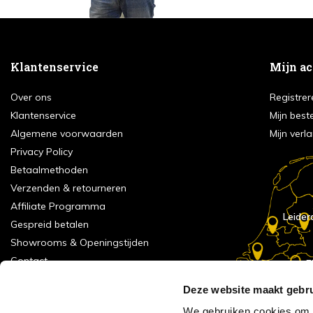
Klantenservice
Mijn a
Over ons
Registrer
Klantenservice
Mijn best
Algemene voorwaarden
Mijn verla
Privacy Policy
Betaalmethoden
Verzenden & retourneren
Affiliate Programma
Leider
Gespreid betalen
Showrooms & Openingstijden
Contact
E
Numans
Service formulier
Deze website maakt gebru
Inspiratie
We gebruiken cookies om c