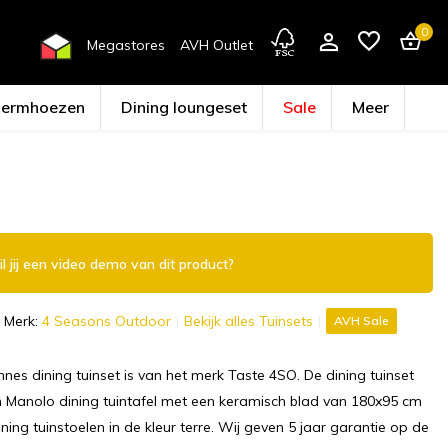
0
Megastores
AVH Outlet
hermhoezen
Dining loungeset
Sale
Meer
Account aanmaken
l jij een video demo van dit product?
Merk:
4 Seasons Outdoor
Bekijk alles Tuinsets
AVH Sale
es dining tuinset is van het merk Taste 4SO. De dining tuinset
n Manolo dining tuintafel met een keramisch blad van 180x95 cm
ning tuinstoelen in de kleur terre. Wij geven 5 jaar garantie op de