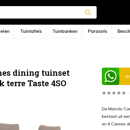
oelen
Tuintafels
Tuinbanken
Parasols
Besc
es dining tuinset
Wi
 terre Taste 4SO
De Manolo Cann
bestaat uit ee
en 4 Cannes di