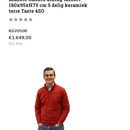
180x95xH75 cm 5 delig keramiek
terre Taste 4SO
€2.215,00
€1.649,00
Incl. btw