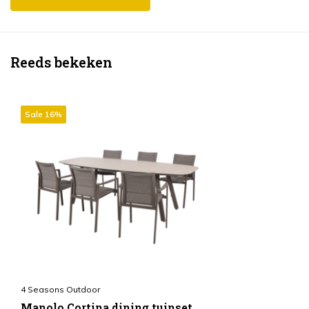
Reeds bekeken
Sale 16%
4 Seasons Outdoor
Manolo Cortina dining tuinset