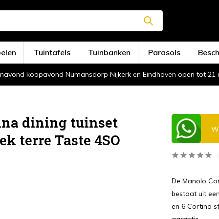
oelen
Tuintafels
Tuinbanken
Parasols
Besc
navond koopavond Numansdorp Nijkerk en Eindhoven open tot 21 
na dining tuinset
Wi
ek terre Taste 4SO
De Manolo Cort
bestaat uit ee
en 6 Cortina st