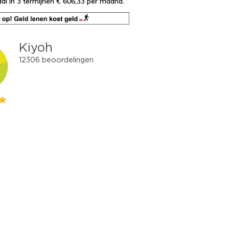
al in 3 termijnen € 606,33
per maand.