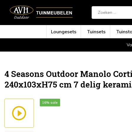
Loungesets
Tuinsets
Tuinst
Va
Terug
Home
Manolo Cortina dining tuinset ...
4 Seasons Outdoor Manolo Corti
240x103xH75 cm 7 delig kerami
16% sale