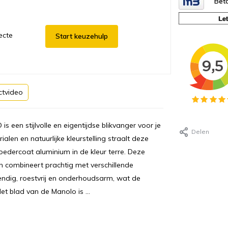
Beta
ecte
Start keuzehulp
ctvideo
 een stijlvolle en eigentijdse blikvanger voor je
Delen
len en natuurlijke kleurstelling straalt deze
poedercoat aluminium in de kleur terre. Deze
 en combineert prachtig met verschillende
tendig, roestvrij en onderhoudsarm, wat de
t blad van de Manolo is ...