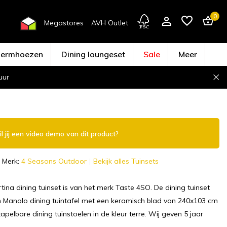
0
Megastores
AVH Outlet
hermhoezen
Dining loungeset
Sale
Meer
uur
Account aanmaken
l jij een video demo van dit product?
Merk:
4 Seasons Outdoor
Bekijk alles Tuinsets
ina dining tuinset is van het merk Taste 4SO. De dining tuinset
n Manolo dining tuintafel met een keramisch blad van 240x103 cm
apelbare dining tuinstoelen in de kleur terre. Wij geven 5 jaar