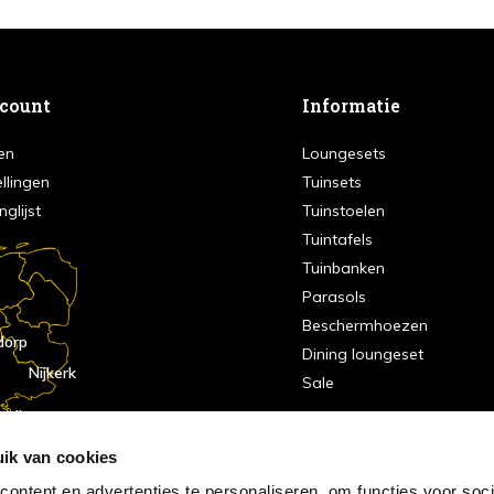
ccount
Informatie
en
Loungesets
ellingen
Tuinsets
nglijst
Tuinstoelen
Tuintafels
Tuinbanken
Parasols
Beschermhoezen
dorp
Dining loungeset
Nijkerk
Sale
indhoven
dorp
ik van cookies
ontent en advertenties te personaliseren, om functies voor soci