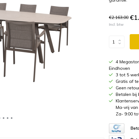
garantie.
€1
€2.163,00
Incl. btw
4 Megastor
Eindhoven
3 tot 5 wer
Gratis af 
Geen retou
Betalen bij
Klantenserv
Ma-vrij van
Za- 9:00 to
Beta