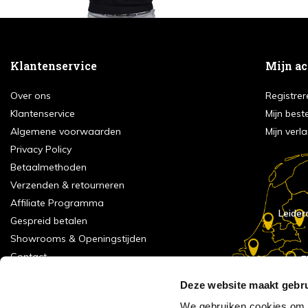
Klantenservice
Mijn a
Over ons
Registrer
Klantenservice
Mijn best
Algemene voorwaarden
Mijn verla
Privacy Policy
Betaalmethoden
Verzenden & retourneren
Affiliate Programma
Leider
Gespreid betalen
Showrooms & Openingstijden
Contact
E
Numans
Service formulier
Deze website maakt gebru
Inspiratie
We gebruiken cookies om c