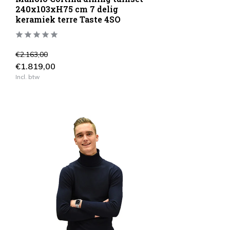
240x103xH75 cm 7 delig
keramiek terre Taste 4SO
€2.163,00
€1.819,00
Incl. btw