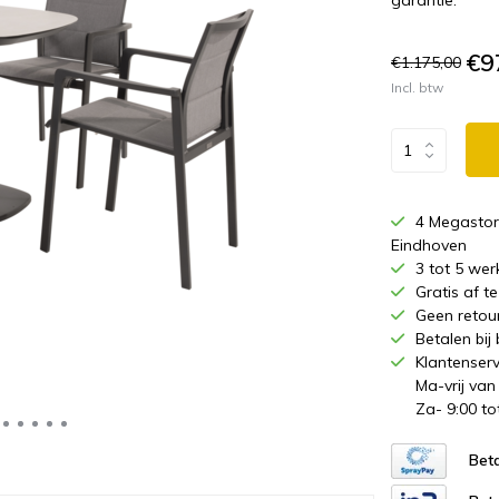
garantie.
€9
€1.175,00
Incl. btw
4 Megastor
Eindhoven
3 tot 5 wer
Gratis af 
Geen retou
Betalen bij
Klantenserv
Ma-vrij van
Za- 9:00 to
Beta