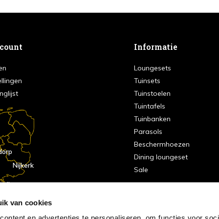
ccount
Informatie
en
Loungesets
ellingen
Tuinsets
nglijst
Tuinstoelen
Tuintafels
Tuinbanken
Parasols
Beschermhoezen
dorp
Dining loungeset
Nijkerk
Sale
indhoven
dorp
ik van cookies
ontent en advertenties te personaliseren, om functies voor soci