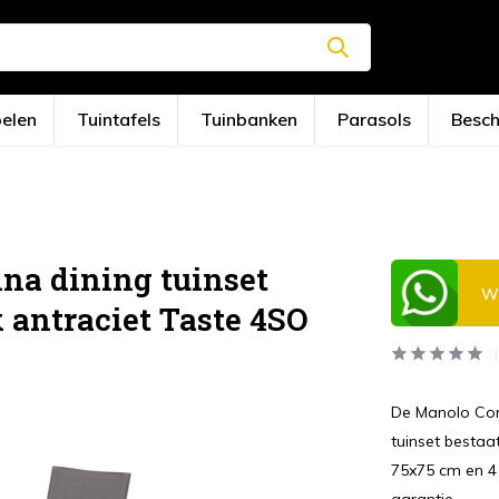
oelen
Tuintafels
Tuinbanken
Parasols
Besc
na dining tuinset
Wi
 antraciet Taste 4SO
De Manolo Cort
tuinset bestaa
75x75 cm en 4 