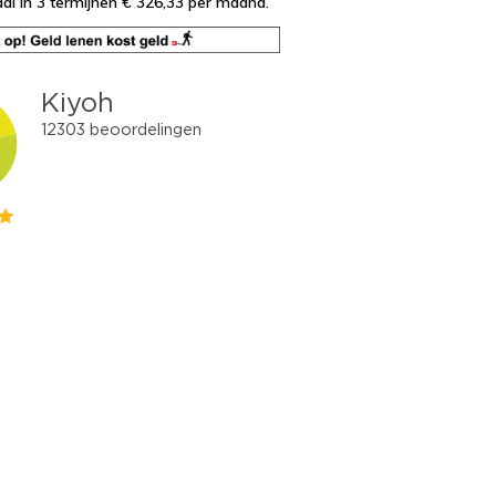
al in 3 termijnen € 326,33
per maand.