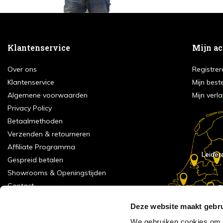
Klantenservice
Mijn a
Over ons
Registrer
Klantenservice
Mijn best
Algemene voorwaarden
Mijn verla
Privacy Policy
Betaalmethoden
Verzenden & retourneren
Affiliate Programma
Leider
Gespreid betalen
Showrooms & Openingstijden
Contact
E
Numans
Service formulier
Deze website maakt gebru
Inspiratie
We gebruiken cookies om c