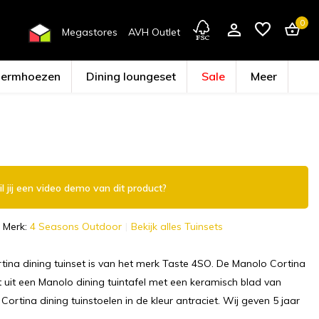
0
Megastores
AVH Outlet
hermhoezen
Dining loungeset
Sale
Meer
Account aanmaken
l jij een video demo van dit product?
Merk:
4 Seasons Outdoor
Bekijk alles Tuinsets
ina dining tuinset is van het merk Taste 4SO. De Manolo Cortina
t uit een Manolo dining tuintafel met een keramisch blad van
Cortina dining tuinstoelen in de kleur antraciet. Wij geven 5 jaar