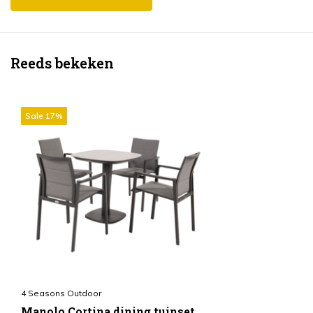
Reeds bekeken
Sale 17%
4 Seasons Outdoor
Manolo Cortina dining tuinset