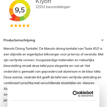
Productomschrijving
Manolo Dining Tuintafel De Manolo dining tuintafel van Taste 4SO is
een stijlvolle en eigentijdse blikvanger voor je terras of veranda. Met
zijn verfijnde vormen, hoogwaardige materialen en natuurlijke
kleurstelling straalt deze tafel pure elegantie en rust uit. Het
onderstel is gemaakt van gepoedercoat aluminium in de kleur latte.
Deze warme, neutrale tint geeft de tafel een verfijnde uitstraling en
combineert prachtig met verschillende stoelstijlen en -kleuren.
Aluminium is bovendien volledig weerbestendig, roestvrij en
onderhoudsarm, wat de Manolo uitermate geschikt maakt voor
jarenlang gebruik buiten. Het blad van de Manolo is gemaak...