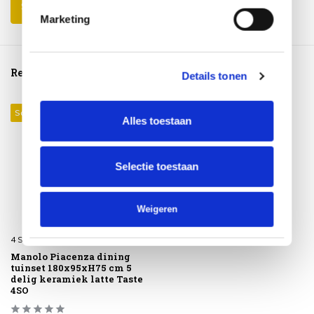
Schrijf je eigen review
Marketing
Reeds bekeken
Details tonen
Sale 41%
Alles toestaan
Selectie toestaan
Weigeren
4 Seasons Outdoor
Manolo Piacenza dining
tuinset 180x95xH75 cm 5
delig keramiek latte Taste
4SO