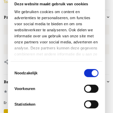
Toon meer
Deze website maakt gebruik van cookies
We gebruiken cookies om content en
Productspecificaties
advertenties te personaliseren, om functies
voor social media te bieden en om ons
Artikelnummer
4SO160988298
websiteverkeer te analyseren. Ook delen we
informatie over uw gebruik van onze site met
SKU
4SO160988298
onze partners voor social media, adverteren en
analyse. Deze partners kunnen deze gegevens
EAN
8720848342095
combineren met andere informatie die u aan ze
heeft verstrekt of die ze hebben verzameld op
Delen
basis van uw gebruik van hun services.
Toestemmingsselectie
Noodzakelijk
Reviews
Voorkeuren
0
/
Based on 0 reviews
5
Er zijn nog geen reviews geschreven over dit product..
Statistieken