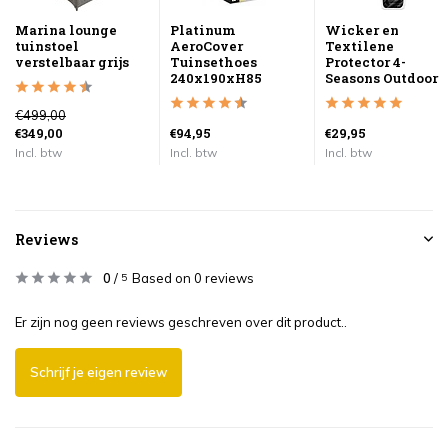
Marina lounge
Platinum
Wicker en
tuinstoel
AeroCover
Textilene
verstelbaar grijs
Tuinsethoes
Protector 4-
240x190xH85
Seasons Outdoor
€499,00
€349,00
€94,95
€29,95
Incl. btw
Incl. btw
Incl. btw
Reviews
0
/
Based on 0 reviews
5
Er zijn nog geen reviews geschreven over dit product..
Schrijf je eigen review