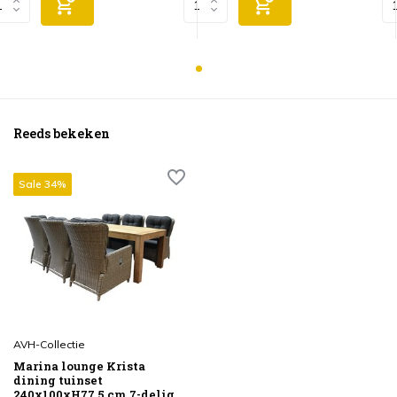
Reeds bekeken
Sale 34%
AVH-Collectie
Marina lounge Krista
dining tuinset
240x100xH77,5 cm 7-delig