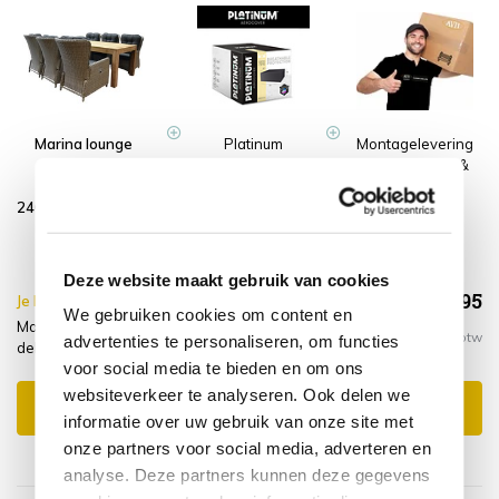
Marina lounge
Platinum
Montagelevering
Krista dining
AeroCover
- Extra gemak &
tuinset
Tuinsethoes
geen afval
240x100xH77,5 cm
240x190xH85
7-delig grijs
verstelbaar
Deze website maakt gebruik van cookies
€3.168,95
Je bespaart €20.00,-
€3.188,95
We gebruiken cookies om content en
Marina lounge Krista dining tuinset 240x100xH77,5 cm 7-
Incl. btw
advertenties te personaliseren, om functies
delig grijs verstelbaar + montagelevering + hoes
voor social media te bieden en om ons
websiteverkeer te analyseren. Ook delen we
Toevoegen aan winkelwagen
informatie over uw gebruik van onze site met
onze partners voor social media, adverteren en
analyse. Deze partners kunnen deze gegevens