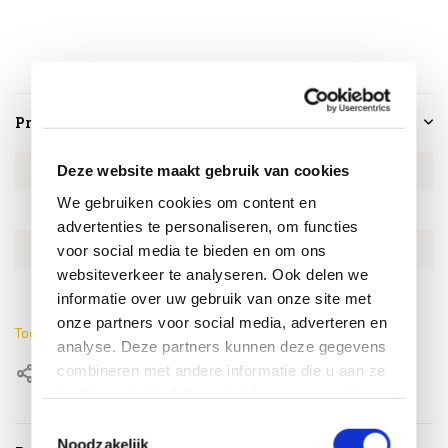
Productspecificaties
Deze website maakt gebruik van cookies
Artikelnummer
EUMA2744
We gebruiken cookies om content en
SKU
EUMA2744
advertenties te personaliseren, om functies
EAN
0659424231059
voor social media te bieden en om ons
websiteverkeer te analyseren. Ook delen we
Kleur
Antraciet
informatie over uw gebruik van onze site met
onze partners voor social media, adverteren en
Toon meer
analyse. Deze partners kunnen deze gegevens
combineren met andere informatie die u aan ze
Delen
heeft verstrekt of die ze hebben verzameld op
basis van uw gebruik van hun services.
Toestemmingsselectie
Noodzakelijk