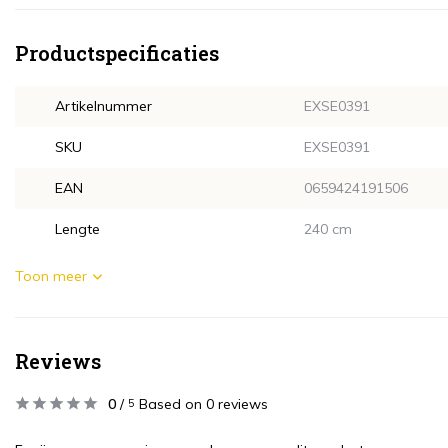
Productspecificaties
Artikelnummer
EXSE0391
SKU
EXSE0391
EAN
0659424191506
Lengte
240 cm
Toon meer
Reviews
0
/
Based on 0 reviews
5