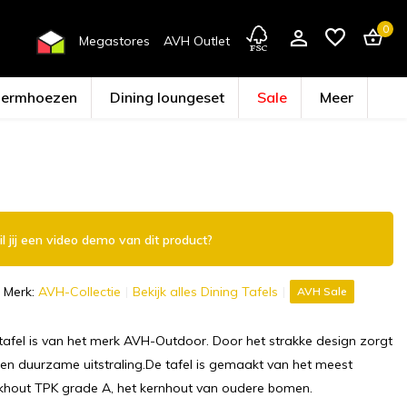
0
Megastores
AVH Outlet
hermhoezen
Dining loungeset
Sale
Meer
Account aanmaken
l jij een video demo van dit product?
Merk:
AVH-Collectie
Bekijk alles Dining Tafels
AVH Sale
tafel is van het merk AVH-Outdoor. Door het strakke design zorgt
een duurzame uitstraling.De tafel is gemaakt van het meest
hout TPK grade A, het kernhout van oudere bomen.