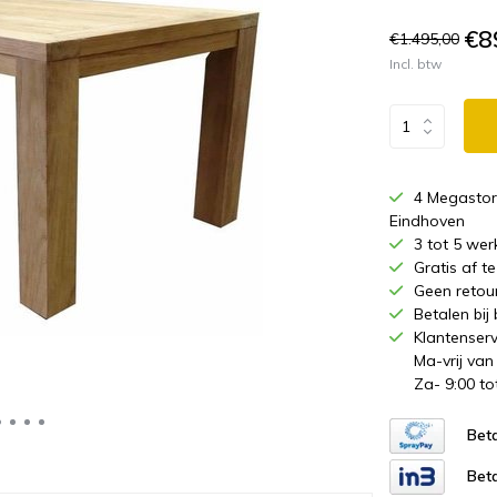
€8
€1.495,00
Incl. btw
4 Megastor
Eindhoven
3 tot 5 wer
Gratis af 
Geen retou
Betalen bij
Klantenserv
Ma-vrij van
Za- 9:00 to
Beta
Beta