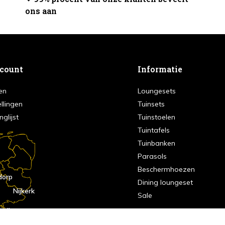
ons aan
ccount
Informatie
en
Loungesets
ellingen
Tuinsets
nglijst
Tuinstoelen
Tuintafels
Tuinbanken
Parasols
Beschermhoezen
dorp
Dining loungeset
Nijkerk
Sale
indhoven
dorp