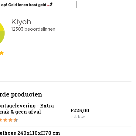
rde producten
ntagelevering - Extra
€225,00
mak & geen afval
Incl. btw
felhoes 240x110xH70 cm –