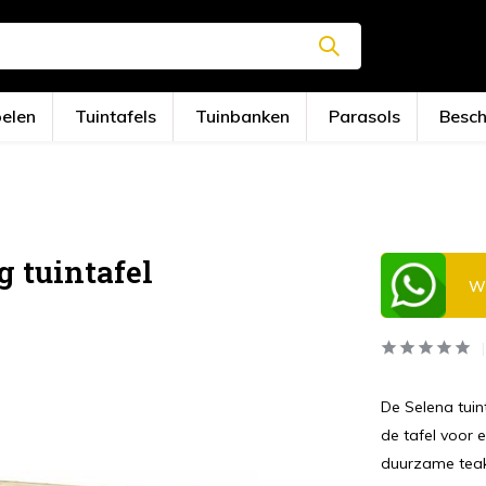
oelen
Tuintafels
Tuinbanken
Parasols
Besc
g tuintafel
Wi
De Selena tuin
de tafel voor 
duurzame teak