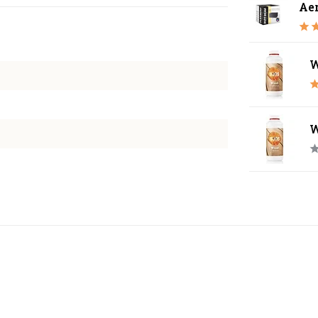
Ae
W
W