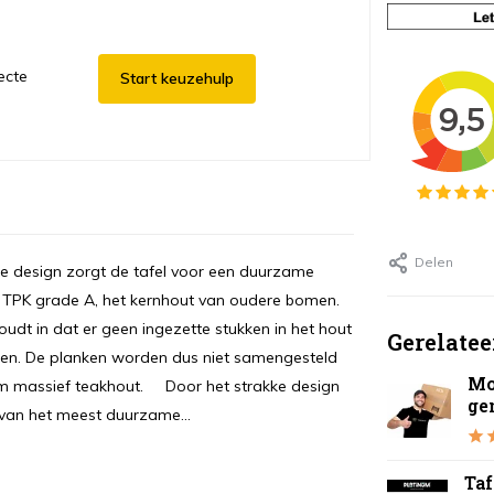
ecte
Start keuzehulp
Delen
ke design zorgt de tafel voor een duurzame
t TPK grade A, het kernhout van oudere bomen.
oudt in dat er geen ingezette stukken in het hout
Gerelatee
ken. De planken worden dus niet samengesteld
Mo
 cm massief teakhout. Door het strakke design
ge
 van het meest duurzame...
Ta