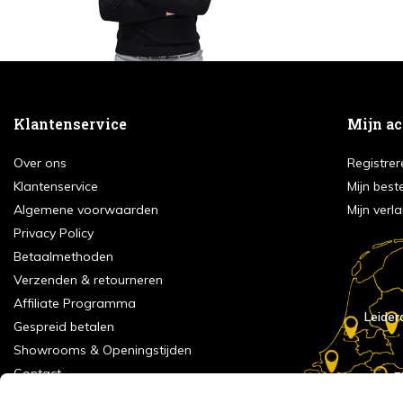
Klantenservice
Mijn a
Over ons
Registrer
Klantenservice
Mijn best
Algemene voorwaarden
Mijn verla
Privacy Policy
Betaalmethoden
Verzenden & retourneren
Affiliate Programma
Leider
Gespreid betalen
Showrooms & Openingstijden
Contact
E
Numans
Service formulier