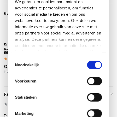
We gebruiken cookies om content en
advertenties te personaliseren, om functies
Gerelateerde producten
voor social media te bieden en om ons
websiteverkeer te analyseren. Ook delen we
informatie over uw gebruik van onze site met
onze partners voor social media, adverteren en
analyse. Deze partners kunnen deze gegevens
Eros lacak merah
Pet home mand
combineren met andere informatie die u aan ze
picknickmand
41x41xH40 cm
heeft verstrekt of die ze hebben verzameld op
55x30xH30-45 cm
basis van uw gebruik van hun services.
Toestemmingsselectie
Noodzakelijk
€57,50
€89,00
Incl. btw
Incl. btw
Voorkeuren
Reviews
Statistieken
0
/
Based on 0 reviews
5
Marketing
Er zijn nog geen reviews geschreven over dit product..