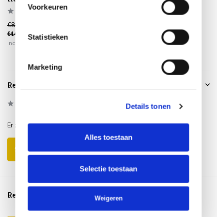
Voorkeuren
€899,00
€229,00
€449,00
€175,00
Statistieken
Incl. btw
Incl. btw
Marketing
Reviews
0
/
Based on 0 reviews
5
Details tonen
Er zijn nog geen reviews geschreven over dit product..
Alles toestaan
Schrijf je eigen review
Selectie toestaan
Reeds bekeken
Weigeren