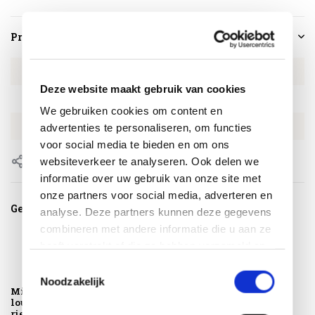
Productspecificaties
Artikelnummer
AVH151031418
Deze website maakt gebruik van cookies
SKU
AVH151031418
We gebruiken cookies om content en
EAN
8720848315297
advertenties te personaliseren, om functies
voor social media te bieden en om ons
websiteverkeer te analyseren. Ook delen we
Delen
informatie over uw gebruik van onze site met
onze partners voor social media, adverteren en
Gerelateerde producten
analyse. Deze partners kunnen deze gegevens
combineren met andere informatie die u aan ze
heeft verstrekt of die ze hebben verzameld op
basis van uw gebruik van hun services.
Toestemmingsselectie
Noodzakelijk
Mississippi Wing
Mississippi Wing
lounge tuinstoel
voetenbank riet
riet