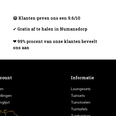
😃 Klanten geven ons een 9.6/10
✔
Gratis af te halen in Numansdorp
❤ 99% procent van onze klanten beveelt
ons aan
ccount
Informatie
en
Loungesets
ellingen
Tuinsets
nglijst
Tuinstoelen
Tuintafels
Tuinbanken