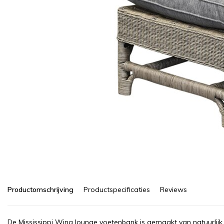
Productomschrijving
Productspecificaties
Reviews
De Mississippi Wing lounge voetenbank is gemaakt van natuurlijk r