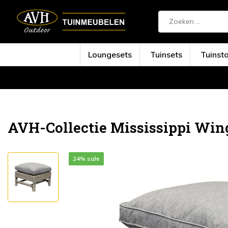
Loungesets
Tuinsets
Tuinst
Terug
Home
Mississippi Wing voetenbank ri...
AVH-Collectie Mississippi Win
24% sale