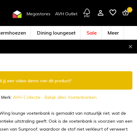
0
Megastores
AVH Outlet
hermhoezen
Dining loungeset
Sale
Meer
Account aanmaken
l jij een video demo van dit product?
Merk:
AVH-Collectie
Bekijk alles Voetenbanken
 Wing lounge voetenbank is gemaakt van natuurlijk riet, wat de
entieke uitstraling geeft. Ook is de voetenbank is voorzien van een
ssen van Sunproof, waardoor de stof niet verkleurt of verweert.