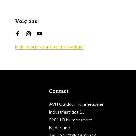
Volg ons!
Meld je aan voor onze nieuwsbrief
Contact
AVH Outdoor Tuinmeubelen
Industriestraat 11
3281 LB Numansdorp
Nederland
Tel:
+31 (0)85 1300 078