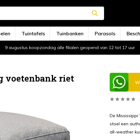
oelen
Tuintafels
Tuinbanken
Parasols
Besc
9 augustus koopzondag alle filialen geopend van 12 tot 17 uur
g voetenbank riet
Wi
De Mississippi
stoel een auth
all-weather ku