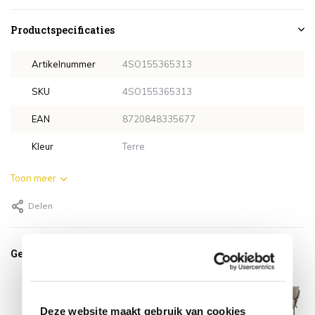
Productspecificaties
Artikelnummer
4SO155365313
SKU
4SO155365313
EAN
8720848335677
Kleur
Terre
Toon meer
Delen
Gerelateerde producten
Deze website maakt gebruik van cookies