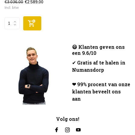
€3.036,00
€2.589,00
Incl. btw
😃 Klanten geven ons
een 9.6/10
✔
Gratis af te halen in
Numansdorp
❤ 99% procent van onze
klanten beveelt ons
aan
Volg ons!