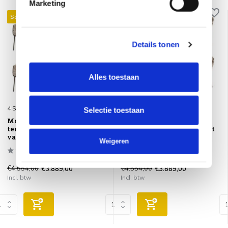
Marketing
Sale 15%
Sale 15%
Details tonen
Alles toestaan
4 Seasons Outdoor
4 Seasons Outdoor
Selectie toestaan
Montera dining tuinstoel
Montera dining tuinstoel
terre 4 Seasons Outdoor set
terre 4 Seasons Outdoor set
van 6
van 6
Weigeren
€4.554,00
€4.554,00
€3.889,00
€3.889,00
Incl. btw
Incl. btw