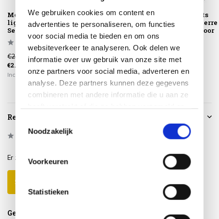
We gebruiken cookies om content en
Montera 2-zits
Montera dining
Montera 3-zits
ligbed terre 4
tuinstoel terre 4
loungebank terre
advertenties te personaliseren, om functies
Seasons Outdoor
Seasons Outdoor
Seasons Outdoor
voor social media te bieden en om ons
websiteverkeer te analyseren. Ook delen we
€2.879,00
€759,00
€2.969,00
informatie over uw gebruik van onze site met
€2.099,00
€649,00
€2.445,00
onze partners voor social media, adverteren en
Incl. btw
Incl. btw
Incl. btw
analyse. Deze partners kunnen deze gegevens
combineren met andere informatie die u aan ze
heeft verstrekt of die ze hebben verzameld op
Reviews
basis van uw gebruik van hun services.
Toestemmingsselectie
Noodzakelijk
0
/
Based on 0 reviews
5
Er zijn nog geen reviews geschreven over dit product..
Voorkeuren
Schrijf je eigen review
Statistieken
Gerelateerde producten