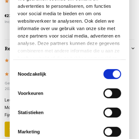
advertenties te personaliseren, om functies
€359,00
€779,00
voor social media te bieden en om ons
€225,00
€299,00
€649,00
websiteverkeer te analyseren. Ook delen we
Incl. btw
Incl. btw
Incl. btw
informatie over uw gebruik van onze site met
onze partners voor social media, adverteren en
analyse. Deze partners kunnen deze gegevens
Reviews
combineren met andere informatie die u aan ze
heeft verstrekt of die ze hebben verzameld op
5
/
Based on 1 reviews
5
basis van uw gebruik van hun services.
Toestemmingsselectie
Noodzakelijk
5
/
5
Gepost door:
Sandra
op 10 Januari
2026
Voorkeuren
Leuke set voor in de serre.
Makkelijk in elkaar te zetten.
Statistieken
Fijne bezorging!
Schrijf je eigen review
Marketing