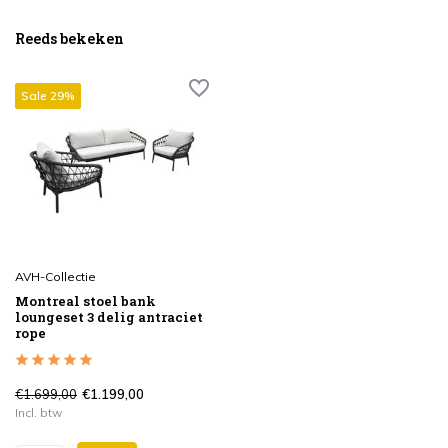
Reeds bekeken
Sale 29%
AVH-Collectie
Montreal stoel bank
loungeset 3 delig antraciet
rope
€1.699,00
€1.199,00
Incl. btw