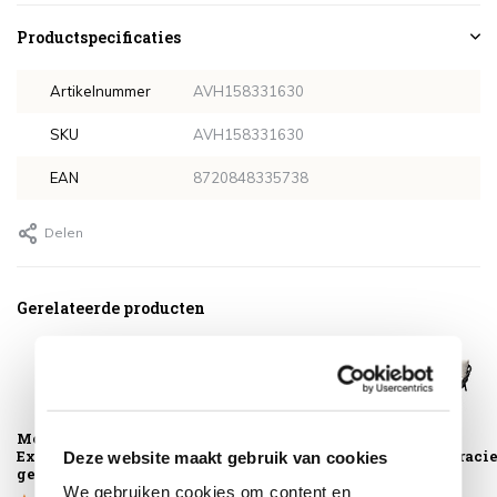
Productspecificaties
Artikelnummer
AVH158331630
SKU
AVH158331630
EAN
8720848335738
Delen
Gerelateerde producten
Montagelevering -
Montreal lounge
Montreal 3-
Extra gemak &
tuinstoel antraciet
zitsbank antracie
Deze website maakt gebruik van cookies
geen afval
We gebruiken cookies om content en