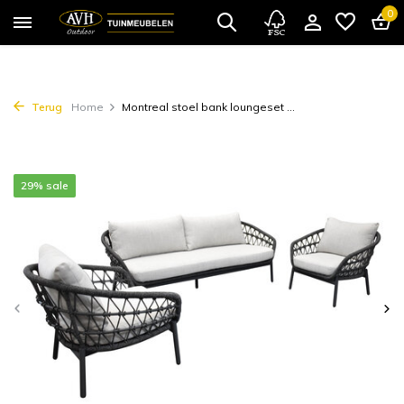
0
Terug
Home
Montreal stoel bank loungeset ...
29% sale