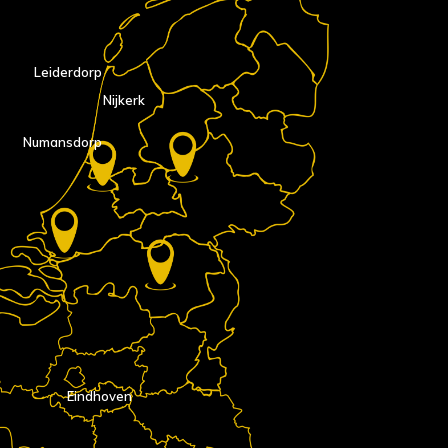
Leiderdorp
Nijkerk
Numansdorp
Eindhoven