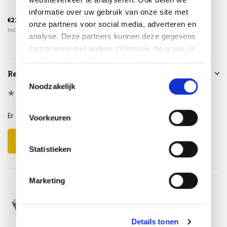
€359,00
€179,00
informatie over uw gebruik van onze site met
€225,00
€299,00
€159,00
onze partners voor social media, adverteren en
Incl. btw
Incl. btw
Incl. btw
analyse. Deze partners kunnen deze gegevens
combineren met andere informatie die u aan ze
heeft verstrekt of die ze hebben verzameld op
basis van uw gebruik van hun services.
Reviews
Toestemmingsselectie
Noodzakelijk
0
/
Based on 0 reviews
5
Er zijn nog geen reviews geschreven over dit product..
Voorkeuren
Schrijf je eigen review
Statistieken
Marketing
Details tonen