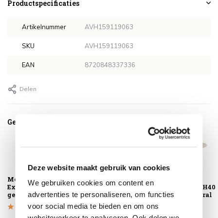
Productspecificaties
Artikelnummer
AVH159119063
SKU
AVH159119063
EAN
8720848337336
Delen
Gerelateerde producten
Deze website maakt gebruik van cookies
Montagelevering -
Montreal lounge
Pula lounge
We gebruiken cookies om content en
Extra gemak &
tuinstoel bruin
tuintafel 75xH40
advertenties te personaliseren, om functies
geen afval
cm rond natural
sand
voor social media te bieden en om ons
websiteverkeer te analyseren. Ook delen we