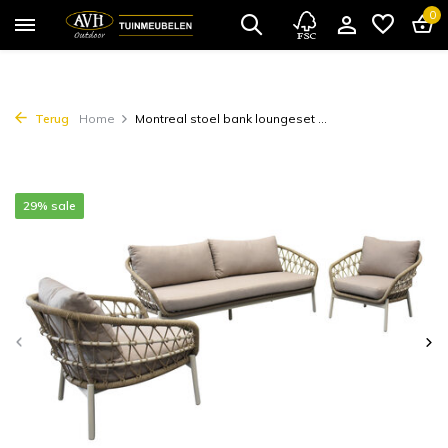
0
Terug
Home
Montreal stoel bank loungeset ...
29% sale