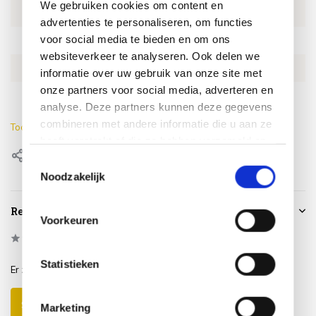
We gebruiken cookies om content en
Artikelnummer
4SO214135
advertenties te personaliseren, om functies
voor social media te bieden en om ons
SKU
4SO214135
websiteverkeer te analyseren. Ook delen we
EAN
8720087020297
informatie over uw gebruik van onze site met
onze partners voor social media, adverteren en
Lengte
56.5 cm
analyse. Deze partners kunnen deze gegevens
combineren met andere informatie die u aan ze
Toon meer
heeft verstrekt of die ze hebben verzameld op
Delen
basis van uw gebruik van hun services.
Toestemmingsselectie
Noodzakelijk
Reviews
Voorkeuren
0
/
Based on 0 reviews
5
Statistieken
Er zijn nog geen reviews geschreven over dit product..
Schrijf je eigen review
Marketing