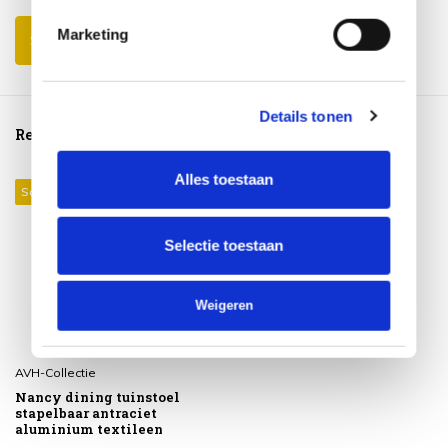
Marketing
Schrijf je eigen review
Details tonen
Reeds bekeken
Alles toestaan
Sale 37%
Selectie toestaan
Weigeren
AVH-Collectie
Nancy dining tuinstoel
stapelbaar antraciet
aluminium textileen