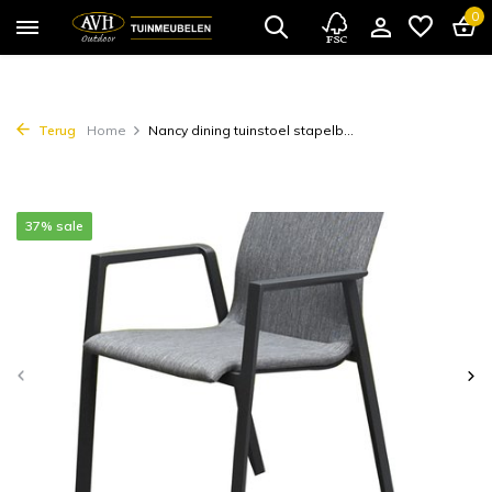
0
Terug
Home
Nancy dining tuinstoel stapelb...
37% sale