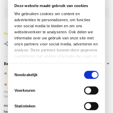
SKU
AL1819-C-ant
Deze website maakt gebruik van cookies
EAN
0659424238393
We gebruiken cookies om content en
advertenties te personaliseren, om functies
Kleur
Antraciet
voor social media te bieden en om ons
websiteverkeer te analyseren. Ook delen we
Toon meer
informatie over uw gebruik van onze site met
Delen
onze partners voor social media, adverteren en
analyse. Deze partners kunnen deze gegevens
combineren met andere informatie die u aan ze
heeft verstrekt of die ze hebben verzameld op
Reviews
basis van uw gebruik van hun services.
Toestemmingsselectie
5
/
Based on 1 reviews
5
Noodzakelijk
5
/
5
Voorkeuren
Gepost door:
trea koffeman
op 8
September 2024
mooie lichtvaardige stoelen zit
Statistieken
heerlijk gebruiken ze ook binnen