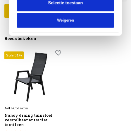
Selectie toestaan
Schrijf je eigen review
Weigeren
Reeds bekeken
Sale 31%
AVH-Collectie
Nancy dining tuinstoel
verstelbaar antraciet
textileen