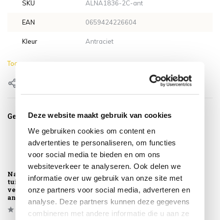
SKU
ALNA1836-2C-ant
EAN
0659424226604
Kleur
Antraciet
Toon meer
Delen
Deze website maakt gebruik van cookies
Gerelateerde producten
We gebruiken cookies om content en
advertenties te personaliseren, om functies
voor social media te bieden en om ons
websiteverkeer te analyseren. Ook delen we
Nancy dining
Nancy dining
informatie over uw gebruik van onze site met
tuinstoel
tuinstoel
verstelbaar
verstelbaar
onze partners voor social media, adverteren en
antraciet texti...
antraciet texti...
analyse. Deze partners kunnen deze gegevens
combineren met andere informatie die u aan ze