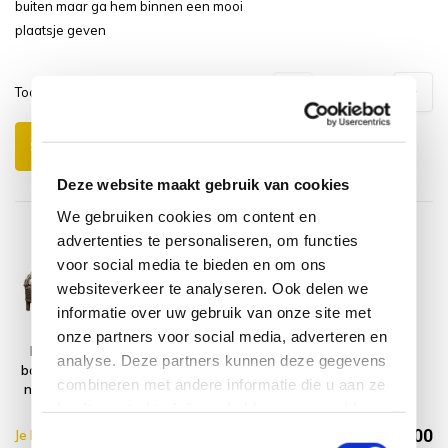
buiten maar ga hem binnen een mooi
plaatsje geven
Toon
1
-
3
van
6
reacties
1
2
Schrijf je eigen review
Deze website maakt gebruik van cookies
We gebruiken cookies om content en
advertenties te personaliseren, om functies
voor social media te bieden en om ons
websiteverkeer te analyseren. Ook delen we
informatie over uw gebruik van onze site met
onze partners voor social media, adverteren en
Naturel lounge
Montagelevering
analyse. Deze partners kunnen deze gegevens
balkonset 2-delig
- Extra gemak &
combineren met andere informatie die u aan ze
naturel rotan wit
geen afval
heeft verstrekt of die ze hebben verzameld op
€540,00
basis van uw gebruik van hun services.
Je bespaart €10.00,-
€550,00
Toestemmingsselectie