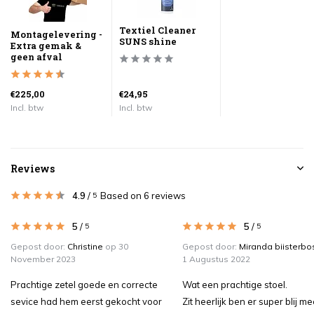
Textiel Cleaner
Montagelevering -
SUNS shine
Extra gemak &
geen afval
€225,00
€24,95
Incl. btw
Incl. btw
Reviews
4.9
/
Based on 6 reviews
5
5
/
5
/
5
5
Gepost door:
Christine
op 30
Gepost door:
Miranda biisterbo
November 2023
1 Augustus 2022
Prachtige zetel goede en correcte
Wat een prachtige stoel.
sevice had hem eerst gekocht voor
Zit heerlijk ben er super blij me