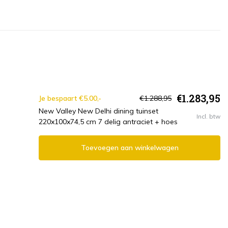
€1.283,95
Je bespaart €5.00,-
€1.288,95
New Valley New Delhi dining tuinset
Incl. btw
220x100x74,5 cm 7 delig antraciet + hoes
Toevoegen aan winkelwagen