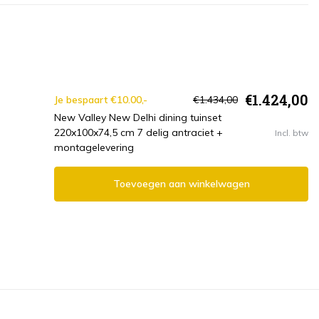
€1.424,00
Je bespaart €10.00,-
€1.434,00
New Valley New Delhi dining tuinset
220x100x74,5 cm 7 delig antraciet +
Incl. btw
montagelevering
Toevoegen aan winkelwagen