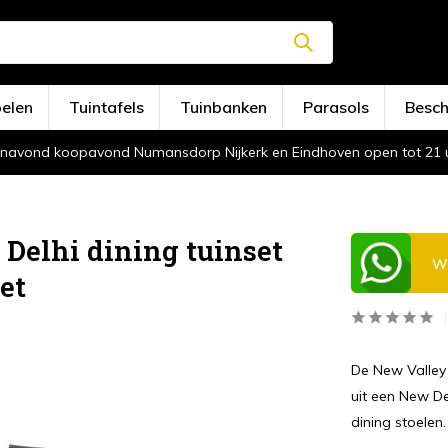
oelen
Tuintafels
Tuinbanken
Parasols
Besc
navond koopavond Numansdorp Nijkerk en Eindhoven open tot 21 
Delhi dining tuinset
Wi
et
De New Valley 
uit een New De
dining stoelen.