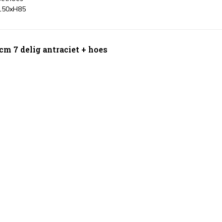
150xH85
m 7 delig antraciet + hoes