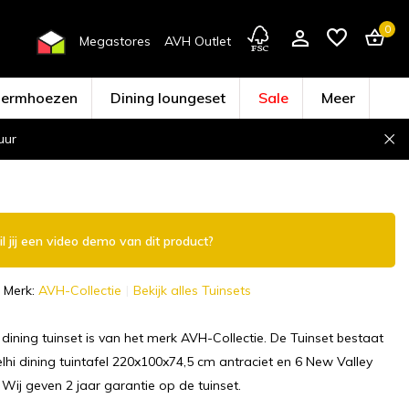
0
Megastores
AVH Outlet
hermhoezen
Dining loungeset
Sale
Meer
uur
Account aanmaken
l jij een video demo van dit product?
Merk:
AVH-Collectie
Bekijk alles Tuinsets
dining tuinset is van het merk AVH-Collectie. De Tuinset bestaat
lhi dining tuintafel 220x100x74,5 cm antraciet en 6 New Valley
 Wij geven 2 jaar garantie op de tuinset.