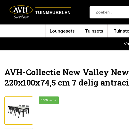
Loungesets
Tuinsets
Tuinst
Va
Terug
Home
New Valley New Delhi dining tu...
AVH-Collectie New Valley New 
220x100x74,5 cm 7 delig antraci
19% sale