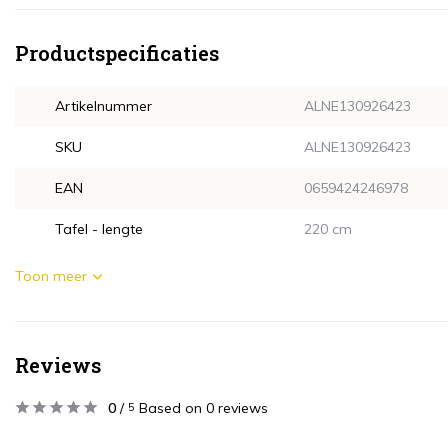
Productspecificaties
Artikelnummer
ALNE130926423
SKU
ALNE130926423
EAN
0659424246978
Tafel - lengte
220 cm
Toon meer
Reviews
0
/
Based on 0 reviews
5