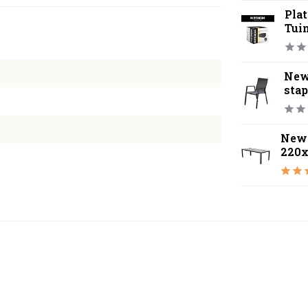
Pla
Tui
New 
stap
New 
220x