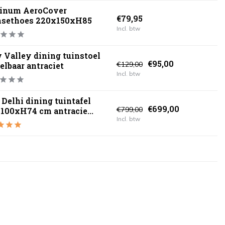
tinum AeroCover
€79,95
nsethoes 220x150xH85
Incl. btw
Valley dining tuinstoel
€95,00
€129,00
elbaar antraciet
Incl. btw
Delhi dining tuintafel
€699,00
€799,00
100xH74 cm antracie...
Incl. btw