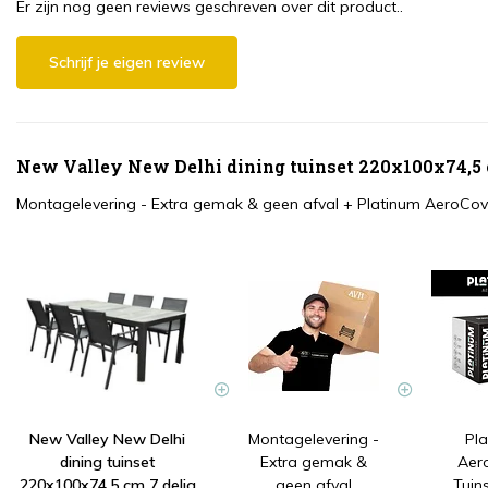
Er zijn nog geen reviews geschreven over dit product..
Schrijf je eigen review
New Valley New Delhi dining tuinset 220x100x74,5 c
Montagelevering - Extra gemak & geen afval
+
Platinum AeroCov
New Valley New Delhi
Montagelevering -
Pl
dining tuinset
Extra gemak &
Aer
220x100x74,5 cm 7 delig
geen afval
Tuin