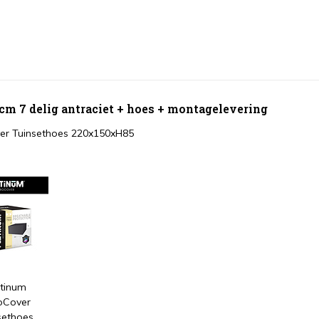
m 7 delig antraciet + hoes + montagelevering
er Tuinsethoes 220x150xH85
atinum
oCover
sethoes