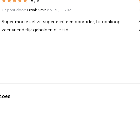
5
/
5
Gepost door:
Frank Smit
op 19 Juli 2021
Super mooie set zit super echt een aanrader, bij aankoop
zeer vriendelijk geholpen alle tijd
 hoes