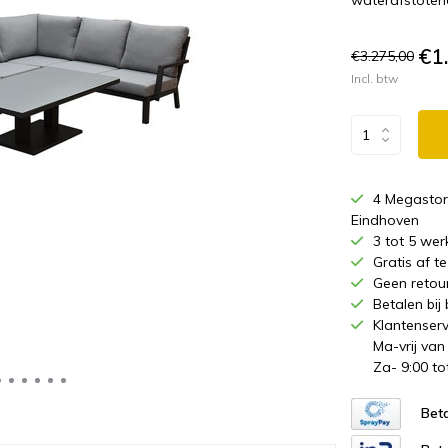
waterafstoten
€1
€3.275,00
Incl. btw
4 Megastor
Eindhoven
3 tot 5 wer
Gratis af 
Geen retou
Betalen bij
Klantenserv
Ma-vrij van
Za- 9:00 to
Beta