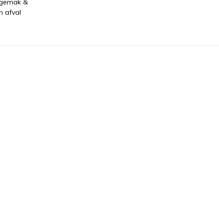
 gemak &
n afval