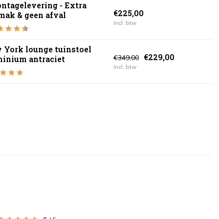
ntagelevering - Extra
€225,00
mak & geen afval
Incl. btw
 York lounge tuinstoel
€229,00
€349,00
minium antraciet
Incl. btw