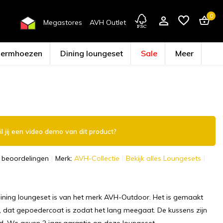
0
Megastores
AVH Outlet
hermhoezen
Dining loungeset
Sale
Meer
Account aanmaken
l jij een video demo van dit product?
 beoordelingen
Merk:
AVH-Collectie
Bekijk alles Loungesets
ining loungeset is van het merk AVH-Outdoor. Het is gemaakt
, dat gepoedercoat is zodat het lang meegaat. De kussens zijn