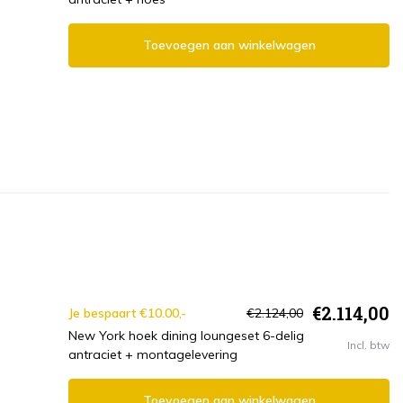
Toevoegen aan winkelwagen
€2.114,00
Je bespaart €10.00,-
€2.124,00
New York hoek dining loungeset 6-delig
Incl. btw
antraciet + montagelevering
Toevoegen aan winkelwagen