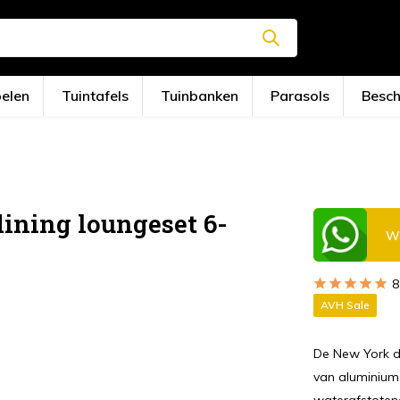
oelen
Tuintafels
Tuinbanken
Parasols
Besc
ining loungeset 6-
Wi
8
AVH Sale
De New York d
van aluminium