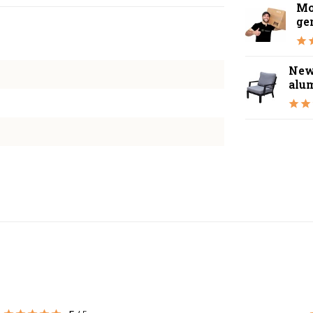
Mo
ge
New
alu