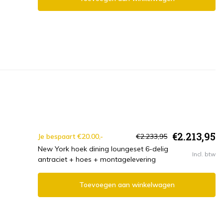
€2.213,95
Je bespaart €20.00,-
€2.233,95
New York hoek dining loungeset 6-delig
Incl. btw
antraciet + hoes + montagelevering
Toevoegen aan winkelwagen