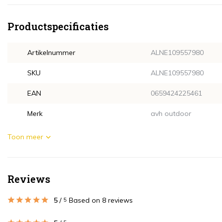
Productspecificaties
Artikelnummer
ALNE109557980
SKU
ALNE109557980
EAN
0659424225461
Merk
avh outdoor
Toon meer
Reviews
5
/
Based on 8 reviews
5