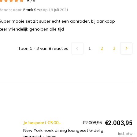
5
/
5
Gepost door:
Frank Smit
op 19 Juli 2021
Super mooie set zit super echt een aanrader, bij aankoop
zeer vriendelijk geholpen alle tijd
Toon
1
-
3
van
8
reacties
1
2
3
€2.003,95
Je bespaart €5.00,-
€2.008,95
New York hoek dining loungeset 6-delig
Incl. btw
antraciet + hoes