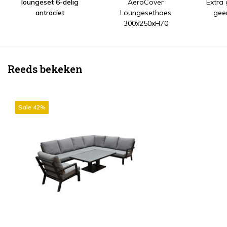
loungeset 6-delig
AeroCover
Extra
antraciet
Loungesethoes
gee
300x250xH70
Reeds bekeken
Sale 42%