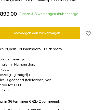
d. We geven 2 jaar garantie op deze loungeset.
.899,00
Binnen 3-5 werkdagen thuisbezorgd
Toevoegen aan winkelwagen
es: Nijkerk - Numansdorp - Leiderdorp -
kdagen levertijd
te halen in Numansdorp
rkosten
 bezorging mogelijk
ice is geopend (telefonisch) van
 9:00 tot 17:00
t 17:00
al in 36 termijnen € 62,42
per maand.