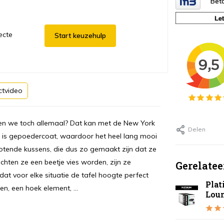
Beta
ecte
Start keuzehulp
ctvideo
llen we toch allemaal? Dat kan met de New York
Delen
m is gepoedercoat, waardoor het heel lang mooi
afstotende kussens, die dus zo gemaakt zijn dat ze
ochten ze een beetje vies worden, zijn ze
Gerelatee
dat voor elke situatie de tafel hoogte perfect
Pla
, een hoek element, ...
Lou