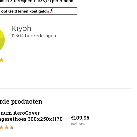
al in 3 termijnen € 633,00
per maand.
rde producten
tinum AeroCover
€109,95
ngesethoes 300x250xH70
Incl. btw