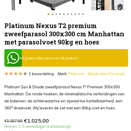
Platinum Nexus T2 premium
zweefparasol 300x300 cm Manhattan
met parasolvoet 90kg en hoes
Wil jij een video demo van dit product?
1 beoordeling
Merk:
Platinum
Bekijk alles Parasols
Platinum Sun & Shade zweefparasol Nexus T² Premium 300x300
Manhattan. De ronde hoeken, de minimalistische verbindingen van
de baleinen, de achterwaartse en zijwaartse kantelbaarheid, een
360° draaivoet. Wij leveren de set met een 90kg voet en hoes.
€1.025,00
€1.157,00
Binnen 3-5 werkdagen thuisbezorgd