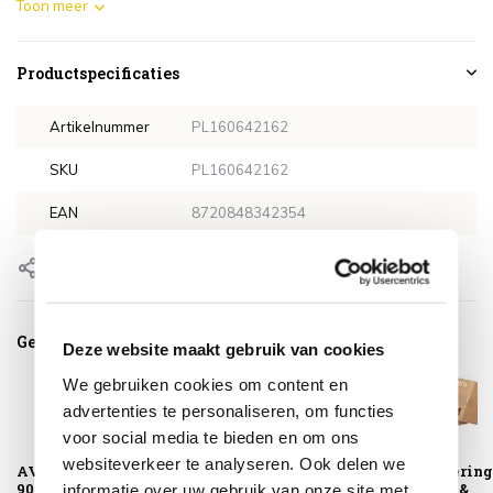
Toon meer
Productspecificaties
Artikelnummer
PL160642162
SKU
PL160642162
EAN
8720848342354
Delen
Gerelateerde producten
Deze website maakt gebruik van cookies
We gebruiken cookies om content en
advertenties te personaliseren, om functies
voor social media te bieden en om ons
websiteverkeer te analyseren. Ook delen we
AVH Parasolvoet
Parasolhoes
Montagelevering
90 kg met 4 wielen
H250x55-60 cm –
Extra gemak &
informatie over uw gebruik van onze site met