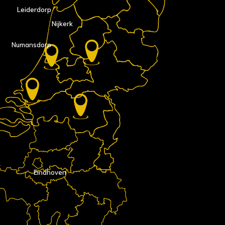
Leiderdorp
Nijkerk
Numansdorp
Eindhoven