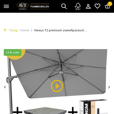
0
Terug
Home
Nexus T2 premium zweefparasol ...
11% sale