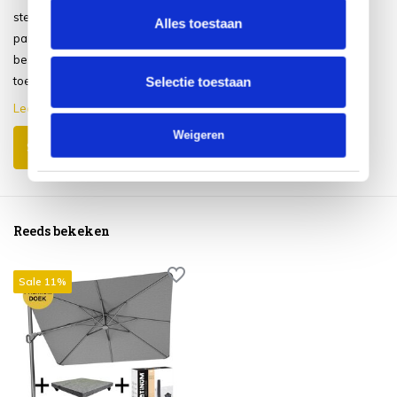
stevige constructie. Alleen de
Alles toestaan
parasolvoet van 90kg bleek
beschadigingen te hebben. Maar
toen ik...
Selectie toestaan
Lees meer
Weigeren
Schrijf je eigen review
Reeds bekeken
Sale 11%