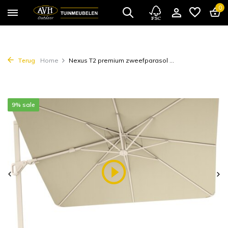
0
Terug
Home
Nexus T2 premium zweefparasol ...
9% sale