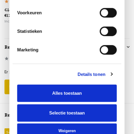
€149,00
Voorkeuren
€129,00
€39,95
€225,00
Incl. btw
Incl. btw
Incl. btw
Statistieken
Reviews
Marketing
0
/
Based on 0 reviews
5
Er zijn nog geen reviews geschreven over dit product..
Details tonen
Schrijf je eigen review
Alles toestaan
Selectie toestaan
Reeds bekeken
Weigeren
Sale 9%