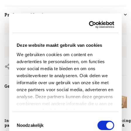
Productspecificaties
Artikelnummer
PL7201O
SKU
PL7201O
Deze website maakt gebruik van cookies
EAN
8721077131528
We gebruiken cookies om content en
advertenties te personaliseren, om functies
Delen
voor social media te bieden en om ons
websiteverkeer te analyseren. Ook delen we
informatie over uw gebruik van onze site met
Gerelateerde producten
onze partners voor social media, adverteren en
analyse. Deze partners kunnen deze gegevens
combineren met andere informatie die u aan ze
heeft verstrekt of die ze hebben verzameld op
basis van uw gebruik van hun services.
Toestemmingsselectie
Ingraafbare
Parasolhoes
Montagelevering
parasolvoet
H250x55-60 cm –
Extra gemak &
Noodzakelijk
AeroCover
geen afval