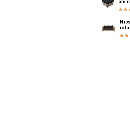
cm na
Niss
rotan