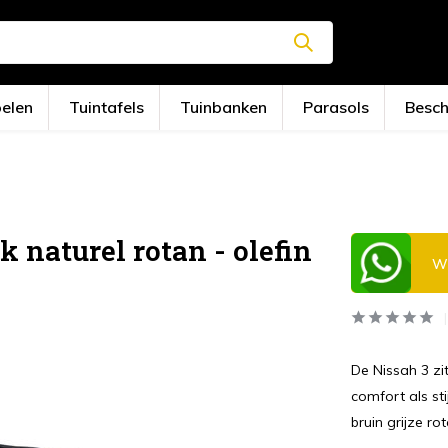
oelen
Tuintafels
Tuinbanken
Parasols
Besc
 naturel rotan - olefin
Wi
De Nissah 3 zi
comfort als sti
bruin grijze r