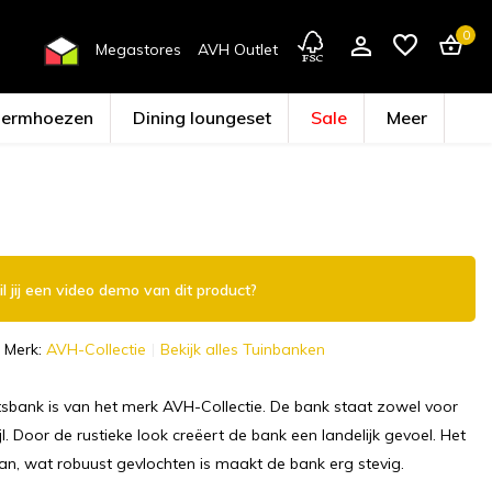
0
Megastores
AVH Outlet
hermhoezen
Dining loungeset
Sale
Meer
Account aanmaken
l jij een video demo van dit product?
Merk:
AVH-Collectie
Bekijk alles Tuinbanken
tsbank is van het merk AVH-Collectie. De bank staat zowel voor
jl. Door de rustieke look creëert de bank een landelijk gevoel. Het
otan, wat robuust gevlochten is maakt de bank erg stevig.