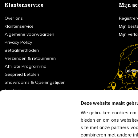
Klantenservice
Mijn a
Over ons
Registrer
Klantenservice
Mijn best
Algemene voorwaarden
Mijn verla
Privacy Policy
Betaalmethoden
Verzenden & retourneren
Affiliate Programma
Leider
Gespreid betalen
Showrooms & Openingstijden
Contact
E
Numans
Service formulier
Deze website maakt gebru
Inspiratie
We gebruiken cookies om c
Meld je aan voor onze nieuwsbrief!
bieden en om ons websitev
Alle vestigingen
site met onze partners vo
Vacatures
combineren met andere inf