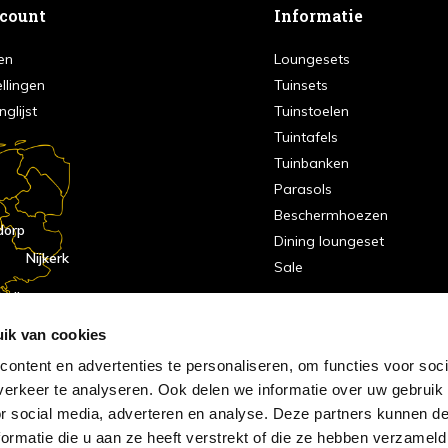
ccount
Informatie
en
Loungesets
ellingen
Tuinsets
nglijst
Tuinstoelen
Tuintafels
Tuinbanken
Parasols
Beschermhoezen
dorp
Dining loungeset
Nijkerk
Sale
indhoven
dorp
ik van cookies
ontent en advertenties te personaliseren, om functies voor soci
erkeer te analyseren. Ook delen we informatie over uw gebruik
or social media, adverteren en analyse. Deze partners kunnen 
ormatie die u aan ze heeft verstrekt of die ze hebben verzameld