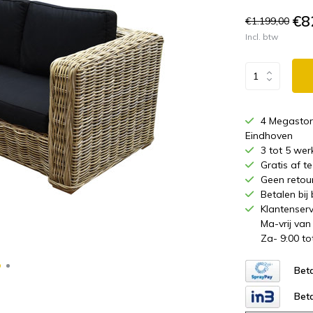
€8
€1.199,00
Incl. btw
4 Megastor
Eindhoven
3 tot 5 wer
Gratis af 
Geen retou
Betalen bij
Klantenserv
Ma-vrij van
Za- 9:00 to
Beta
Beta