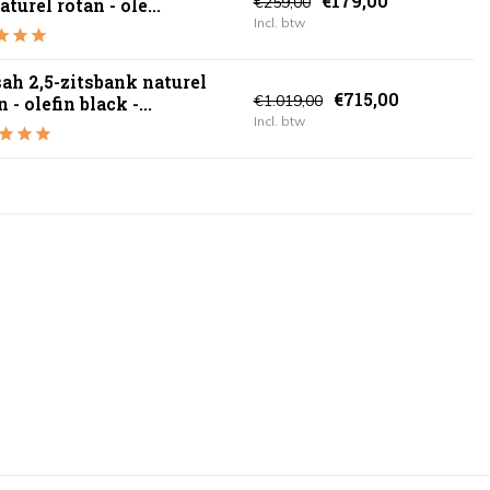
€179,00
€259,00
turel rotan - ole...
Incl. btw
ah 2,5-zitsbank naturel
€715,00
€1.019,00
 - olefin black -...
Incl. btw