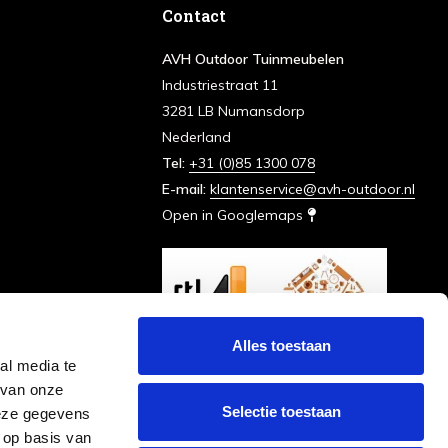
Contact
AVH Outdoor Tuinmeubelen
Industriestraat 11
3281 LB Numansdorp
Nederland
Tel:
+31 (0)85 1300 078
E-mail:
klantenservice@avh-outdoor.nl
Open in Googlemaps
Alles toestaan
al media te
 van onze
Selectie toestaan
deze gegevens
 op basis van