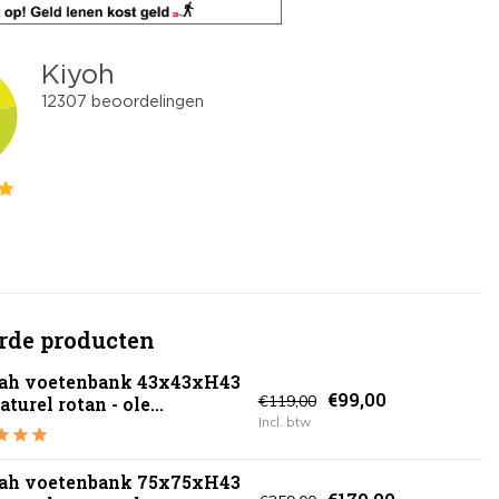
rde producten
ah voetenbank 43x43xH43
€99,00
€119,00
turel rotan - ole...
Incl. btw
ah voetenbank 75x75xH43