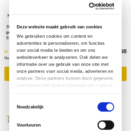
Noah low dining
Platinum
tuintafel
AeroCover
Deze website maakt gebruik van cookies
300x100xH69 cm
Tuintafelhoes
geborsteld teak 4
300x110xH70
We gebruiken cookies om content en
Seasons Outdoor
advertenties te personaliseren, om functies
voor social media te bieden en om ons
€2.113,95
Je bespaart €5.00,-
€2.118,95
websiteverkeer te analyseren. Ook delen we
Noah dining tuintafel + hoes
Incl. btw
informatie over uw gebruik van onze site met
onze partners voor social media, adverteren en
Toevoegen aan winkelwagen
analyse. Deze partners kunnen deze gegevens
combineren met andere informatie die u aan ze
heeft verstrekt of die ze hebben verzameld op
basis van uw gebruik van hun services.
Toestemmingsselectie
Noodzakelijk
Voorkeuren