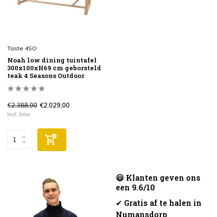
Taste 4SO
Noah low dining tuintafel
300x100xH69 cm geborsteld
teak 4 Seasons Outdoor
€2.388,00
€2.029,00
Incl. btw
😃 Klanten geven ons
een 9.6/10
✔
Gratis af te halen in
Numansdorp