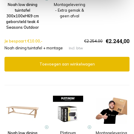
Noah low dining
Montagelevering
tuintafel
- Extra gemak &
300x100xH69 cm
geen afval
geborsteld teak 4
Seasons Outdoor
€2.244,00
Je bespaart €10.00,-
€2.254,00
Noah dining tuintafel + montage
Incl. btw
Toevoegen aan winkelwagen
Noah low dining
Platinum
Montagelevering