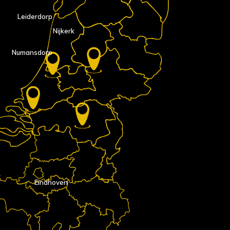
Leiderdorp
Nijkerk
Numansdorp
Eindhoven