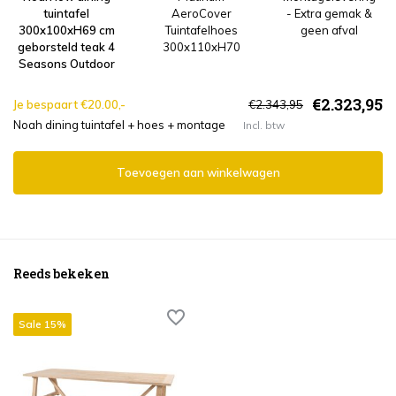
tuintafel
AeroCover
- Extra gemak &
300x100xH69 cm
Tuintafelhoes
geen afval
geborsteld teak 4
300x110xH70
Seasons Outdoor
€2.323,95
Je bespaart €20.00,-
€2.343,95
Noah dining tuintafel + hoes + montage
Incl. btw
Toevoegen aan winkelwagen
Reeds bekeken
Sale 15%