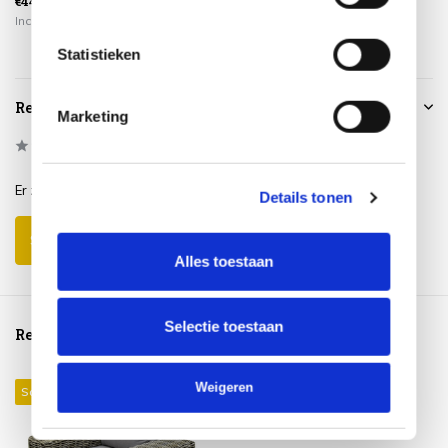
€44,95
Incl. btw
Statistieken
Reviews
Marketing
0
/
Based on 0 reviews
5
Er zijn nog geen reviews geschreven over dit product..
Details tonen
Schrijf je eigen review
Alles toestaan
Selectie toestaan
Reeds bekeken
Weigeren
Sale 28%