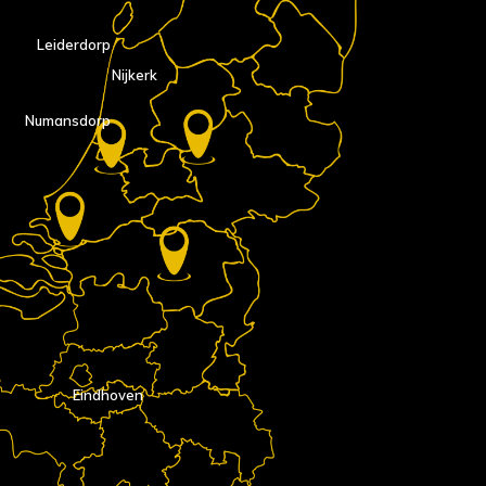
Leiderdorp
Nijkerk
Numansdorp
Eindhoven