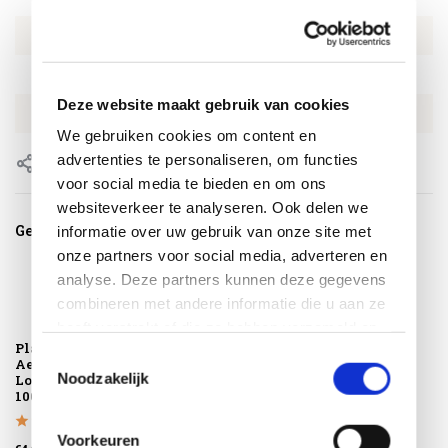
Artikelnummer
EXOT3244
SKU
EXOT3244
Deze website maakt gebruik van cookies
EAN
8720848318878
We gebruiken cookies om content en
advertenties te personaliseren, om functies
Delen
voor social media te bieden en om ons
websiteverkeer te analyseren. Ook delen we
Gerelateerde producten
informatie over uw gebruik van onze site met
onze partners voor social media, adverteren en
analyse. Deze partners kunnen deze gegevens
combineren met andere informatie die u aan ze
heeft verstrekt of die ze hebben verzameld op
Platinum
basis van uw gebruik van hun services.
Toestemmingsselectie
AeroCover
Noodzakelijk
Loungestoelhoes
100x100xH70
Voorkeuren