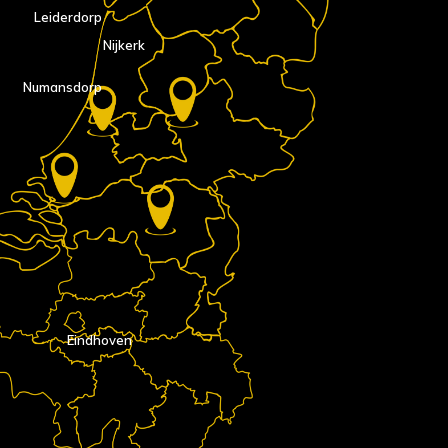
Leiderdorp
Nijkerk
Numansdorp
Eindhoven