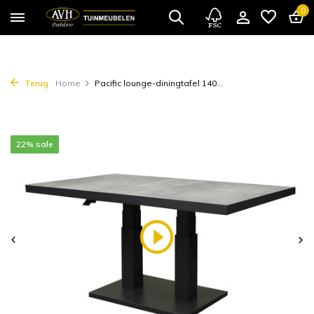
0
Terug
Home
Pacific lounge-diningtafel 140...
22% sale