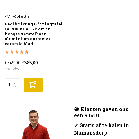
AVH-Collectie
Pacific lounge-diningtafel
140x85xH49-72 cm in
hoogte verstelbaar
aluminium antraciet
ceramic blad
€749,00
€585,00
Incl. btw
😃 Klanten geven ons
een 9.6/10
✔
Gratis af te halen in
Numansdorp