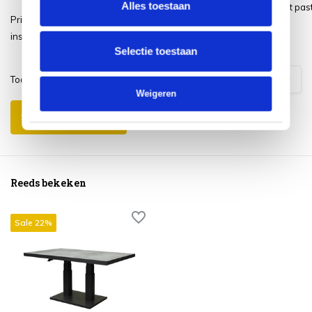
Alles toestaan
Prachtige tafel die perfect past
Prima en mooie tafel. 5 min
onze serre
installeren en klaar is kees.
Selectie toestaan
Toon
1
-
3
van
7
reacties
1
2
3
Weigeren
Schrijf je eigen review
Reeds bekeken
Sale 22%