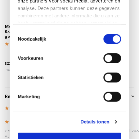
onze partners voor social media, adverteren en
analyse. Deze partners kunnen deze gegevens
combineren met andere informatie die u aan ze
heeft verstrekt of die ze hebben verzameld op
Montagelevering -
Pacific lounge-
basis van uw gebruik van hun services.
Extra gemak &
diningtafel
Toestemmingsselectie
geen afval
160x90xH49-72 cm
Noodzakelijk
in hoo...
€799,00
Voorkeuren
€225,00
€649,00
Incl. btw
Incl. btw
Statistieken
Reviews
Marketing
4.9
/
Based on 7 reviews
5
Details tonen
5
/
5
/
5
5
Gepost door:
Herman Koster
op 10
Gepost door:
René
op 1 Juli 202
Augustus 2025