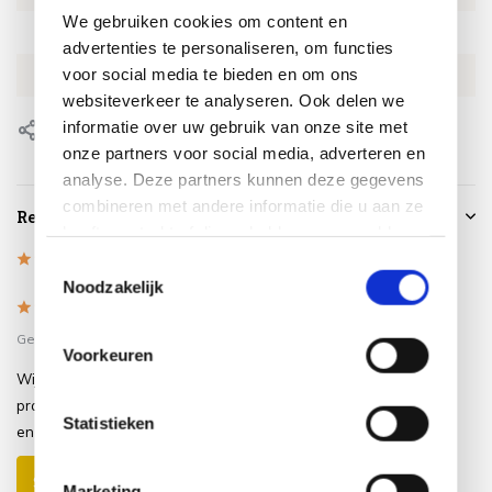
We gebruiken cookies om content en
SKU
TYTLC2064
advertenties te personaliseren, om functies
voor social media te bieden en om ons
EAN
8720848310759
websiteverkeer te analyseren. Ook delen we
informatie over uw gebruik van onze site met
Delen
onze partners voor social media, adverteren en
analyse. Deze partners kunnen deze gegevens
combineren met andere informatie die u aan ze
Reviews
heeft verstrekt of die ze hebben verzameld op
basis van uw gebruik van hun services.
5
/
Based on 1 reviews
5
Toestemmingsselectie
Noodzakelijk
5
/
5
Gepost door:
Aukje
op 10 Juli 2026
Voorkeuren
Wij zijn zeer tevreden met onze
prachtige lounge stoel. Hij zit heerlijk
Statistieken
en is van goede kwaliteit zeer solide.
Schrijf je eigen review
Marketing