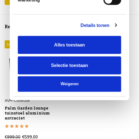
Details tonen
Reeds bekeken
Sale 40%
Alles toestaan
Selectie toestaan
Weigeren
AVH-Collectie
Palm Garden lounge
tuinstoel aluminium
antraciet
€999,00
€599,00