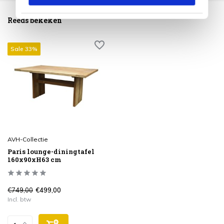
Reeds bekeken
Sale 33%
AVH-Collectie
Paris lounge-diningtafel
160x90xH63 cm
€749,00
€499,00
Incl. btw