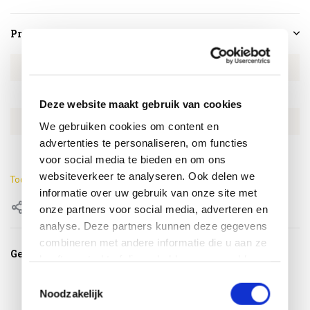
Productspecificaties
Artikelnummer
EXPA16870
SKU
EXPA16870
Deze website maakt gebruik van cookies
EAN
0659424194521
We gebruiken cookies om content en
advertenties te personaliseren, om functies
Lengte
160 cm
voor social media te bieden en om ons
websiteverkeer te analyseren. Ook delen we
Toon meer
informatie over uw gebruik van onze site met
Delen
onze partners voor social media, adverteren en
analyse. Deze partners kunnen deze gegevens
combineren met andere informatie die u aan ze
Gerelateerde producten
heeft verstrekt of die ze hebben verzameld op
basis van uw gebruik van hun services.
Toestemmingsselectie
Noodzakelijk