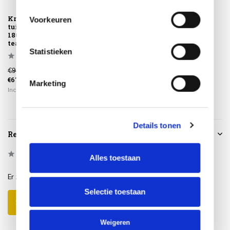
Krista dining
Paris lounge-
Voorkeuren
tuintafel
diningtafel
180x95xH77,5 cm
140x90xH63 cm
teak
Statistieken
€999,00
€679,00
€675,00
€499,00
Marketing
Incl. btw
Incl. btw
Details tonen
Reviews
0
/
Based on 0 reviews
5
Alles toestaan
Er zijn nog geen reviews geschreven over dit product..
Selectie toestaan
Schrijf je eigen review
Weigeren