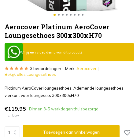
Aerocover Platinum AeroCover
Loungesethoes 300x300xH70
Wil jij een video demo van dit product?
3 beoordelingen
Merk:
Aerocover
Bekijk alles Loungesethoes
Platinum AeroCover loungesethoes. Ademende loungesethoes
vierkant voor loungesets 300x300xH70
€119,95
Binnen 3-5 werkdagen thuisbezorgd
Incl. btw
Toevoegen aan winkelwagen