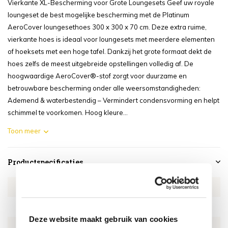
Vierkante XL-Bescherming voor Grote Loungesets Geef uw royale
loungeset de best mogelijke bescherming met de Platinum
AeroCover loungesethoes 300 x 300 x 70 cm. Deze extra ruime,
vierkante hoes is ideaal voor loungesets met meerdere elementen
of hoeksets met een hoge tafel. Dankzij het grote formaat dekt de
hoes zelfs de meest uitgebreide opstellingen volledig af. De
hoogwaardige AeroCover®-stof zorgt voor duurzame en
betrouwbare bescherming onder alle weersomstandigheden:
Ademend & waterbestendig – Vermindert condensvorming en helpt
schimmel te voorkomen. Hoog kleure...
Toon meer
Productspecificaties
Artikelnummer
AE7935
SKU
AE7935
Deze website maakt gebruik van cookies
EAN
8717591776918