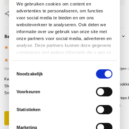
We gebruiken cookies om content en
advertenties te personaliseren, om functies
Delen
voor social media te bieden en om ons
websiteverkeer te analyseren. Ook delen we
informatie over uw gebruik van onze site met
Reviews
onze partners voor social media, adverteren en
analyse. Deze partners kunnen deze gegevens
5
/
Based on 3 reviews
5
combineren met andere informatie die u aan ze
heeft verstrekt of die ze hebben verzameld op
5
/
5
/
5
5
basis van uw gebruik van hun services.
Toestemmingsselectie
Gepost door:
Brenda
op 7 Mei 2026
Gepost door:
Truus Van Ooijen
o
Noodzakelijk
April 2021
Kwalitatief hoogwaardig product.
Snel geleverd, Kleine verpakk
Stevig materiaal.
geen onnodige dozen.
Voorkeuren
Snelle levering.
Goeie kwaliteit. Nu afwachten 
blijft. Voor nu dik tevreden.
Statistieken
Schrijf je eigen review
Marketing