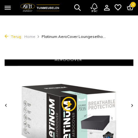
0
Terug
Home
Platinum AeroCover Loungesetho...