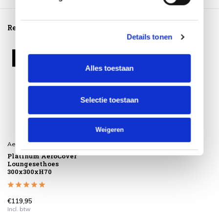
Reeds bekeken
Details tonen
Alles toestaan
Selectie toestaan
Weigeren
Aerocover
Platinum AeroCover
Loungesethoes
300x300xH70
€119,95
Incl. btw