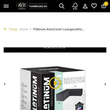
0
Terug
Home
Platinum AeroCover Loungesetho...