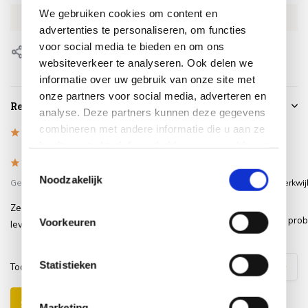
We gebruiken cookies om content en
EAN
8717591776192
advertenties te personaliseren, om functies
voor social media te bieden en om ons
Delen
websiteverkeer te analyseren. Ook delen we
informatie over uw gebruik van onze site met
onze partners voor social media, adverteren en
Reviews
analyse. Deze partners kunnen deze gegevens
combineren met andere informatie die u aan ze
4.9
/
Based on 9 reviews
5
heeft verstrekt of die ze hebben verzameld op
basis van uw gebruik van hun services.
5
/
5
/
5
5
Toestemmingsselectie
Noodzakelijk
Gepost door:
Johan
op 28 Juli 2024
Gepost door:
André van Kerkwij
November 2023
Zeer goede kwaliteit, en correcte
Gaan hem in het voorjaar pro
Voorkeuren
levering
Statistieken
Toon
1
-
3
van
9
reacties
1
2
3
Schrijf je eigen review
Marketing