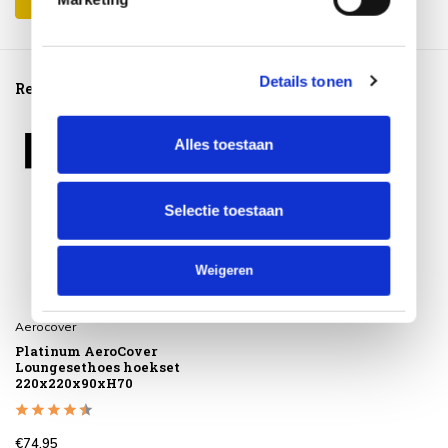
Details tonen
Reeds bekeken
Alles toestaan
Selectie toestaan
Weigeren
Aerocover
Platinum AeroCover
Loungesethoes hoekset
220x220x90xH70
€74,95