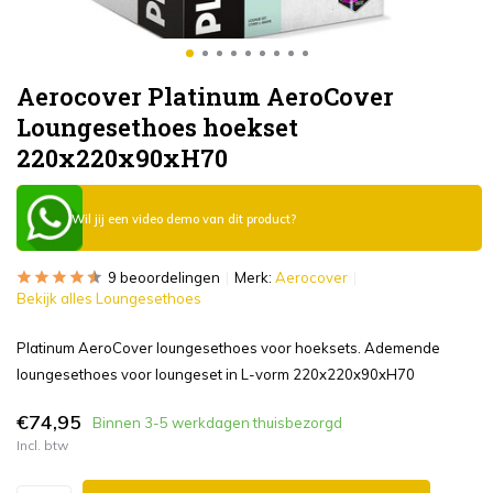
Aerocover Platinum AeroCover
Loungesethoes hoekset
220x220x90xH70
Wil jij een video demo van dit product?
9 beoordelingen
Merk:
Aerocover
Bekijk alles Loungesethoes
Platinum AeroCover loungesethoes voor hoeksets. Ademende
loungesethoes voor loungeset in L-vorm 220x220x90xH70
€74,95
Binnen 3-5 werkdagen thuisbezorgd
Incl. btw