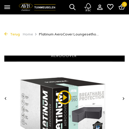
0
Terug
Home
Platinum AeroCover Loungesetho...