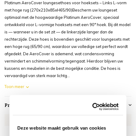
Platinum AeroCover loungesethoes voor hoeksets – Links L-vorm
met hoge rug (270x210x85xH65/90)Bescherm uw loungeset
optimaal met de hoogwaardige Platinum AeroCover, speciaal
ontwikkeld voor L-vormige hoeksets met een 90° hoek. Bij dit model
is — wanneer u in de set zit — de linkerzijde langer dan de
rechterzijde. Deze hoes is bovendien geschikt voor loungesets met
een hoge rug (65/90 cm), waardoor uw volledige set perfect wordt
afgedekt. De AeroCover is ademend, wat condensvorming
vermindert en schimmelvorming tegengaat. Hierdoor blijven uw
kussens en meubelen in de best mogelijke conditie. De hoes is
vervaardigd van sterk maar lichtg...
Toon meer
Productspecificaties
Artikelnummer
AE7990
Deze website maakt gebruik van cookies
SKU
AE7990