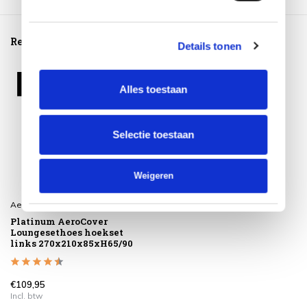
Reeds bekeken
Details tonen
Alles toestaan
Selectie toestaan
Weigeren
Aerocover
Platinum AeroCover
Loungesethoes hoekset
links 270x210x85xH65/90
€109,95
Incl. btw