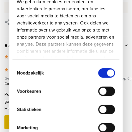
We gebruiken cookies om content en
EAN
8717591774181
advertenties te personaliseren, om functies
voor social media te bieden en om ons
Delen
websiteverkeer te analyseren. Ook delen we
informatie over uw gebruik van onze site met
onze partners voor social media, adverteren en
analyse. Deze partners kunnen deze gegevens
Reviews
combineren met andere informatie die u aan ze
4.5
/
Based on 2 reviews
5
heeft verstrekt of die ze hebben verzameld op
basis van uw gebruik van hun services.
Toestemmingsselectie
5
/
4
/
5
5
Noodzakelijk
Gepost door:
Michel De
Gepost door:
M de Ruijter
op 6 J
Caussemaeker
op 4 Juli 2025
Hoes bevalt goed.
Voorkeuren
Past heel goed op mijn set en alles is
goed beschermd tegen de regen.
Het doet zijn werk
Statistieken
Schrijf je eigen review
Marketing