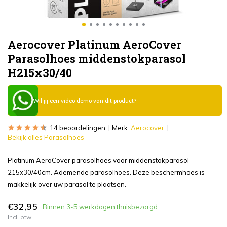
Aerocover Platinum AeroCover
Parasolhoes middenstokparasol
H215x30/40
Wil jij een video demo van dit product?
14 beoordelingen
Merk:
Aerocover
Bekijk alles Parasolhoes
Platinum AeroCover parasolhoes voor middenstokparasol
215x30/40cm. Ademende parasolhoes. Deze beschermhoes is
makkelijk over uw parasol te plaatsen.
€32,95
Binnen 3-5 werkdagen thuisbezorgd
Incl. btw