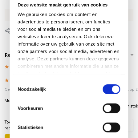
SKU
AE7984
Deze website maakt gebruik van cookies
We gebruiken cookies om content en
EAN
8717591779193
advertenties te personaliseren, om functies
voor social media te bieden en om ons
Delen
websiteverkeer te analyseren. Ook delen we
informatie over uw gebruik van onze site met
onze partners voor social media, adverteren en
Reviews
analyse. Deze partners kunnen deze gegevens
combineren met andere informatie die u aan ze
4.9
/
Based on 14 reviews
5
heeft verstrekt of die ze hebben verzameld op
5
/
5
/
basis van uw gebruik van hun services.
5
5
Toestemmingsselectie
Noodzakelijk
Gepost door:
Edith
op 25 Juli 2026
Gepost door:
B v den Berg.
op 25
2026
Mooie stevige parasol. Heel blij mee.
Fijne hoes. Dat er ook een stok b
Voorkeuren
Toon
1
-
3
van
14
1
2
3
4
5
Statistieken
reacties