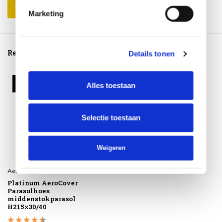
Schrijf je eigen review
Marketing
Reeds bekeken
Details tonen
Alles toestaan
Selectie toestaan
Weigeren
Aerocover
Platinum AeroCover
Parasolhoes
middenstokparasol
H215x30/40