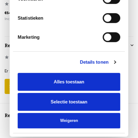
€64,95
€59,95
€115,00
Statistieken
Incl. btw
Incl. btw
Incl. btw
Marketing
Reviews
0
/
Based on 0 reviews
5
Details tonen
Er zijn nog geen reviews geschreven over dit product..
Alles toestaan
Schrijf je eigen review
Selectie toestaan
Reeds bekeken
Weigeren