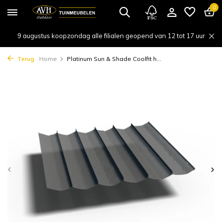
0
9 augustus koopzondag alle filialen geopend van 12 tot 17 uur
Terug
Home
Platinum Sun & Shade Coolfit h...