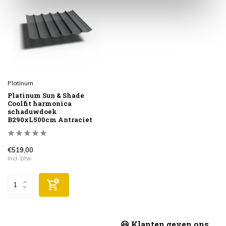
Platinum
Platinum Sun & Shade
Coolfit harmonica
schaduwdoek
B290xL500cm Antraciet
€519,00
Incl. btw
😃 Klanten geven ons