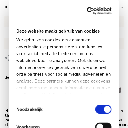
Productspecificaties
Artikelnummer
1405
Deze website maakt gebruik van cookies
SKU
1405
We gebruiken cookies om content en
EAN
8720039166868
advertenties te personaliseren, om functies
voor social media te bieden en om ons
Delen
websiteverkeer te analyseren. Ook delen we
informatie over uw gebruik van onze site met
onze partners voor social media, adverteren en
Gerelateerde producten
analyse. Deze partners kunnen deze gegevens
combineren met andere informatie die u aan ze
heeft verstrekt of die ze hebben verzameld op
basis van uw gebruik van hun services.
Toestemmingsselectie
Noodzakelijk
Platinum Sun &
Platinum Sun &
Platinum Sun &
Shade pergola kit
Shade pergola kit
Shade
verlenging
vloer element
beschermhoes
elemen...
voor een harmoni.
Voorkeuren