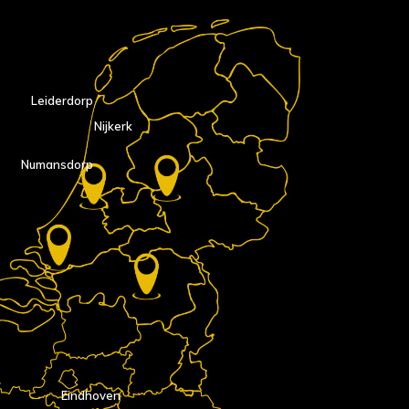
Leiderdorp
Nijkerk
Numansdorp
Eindhoven