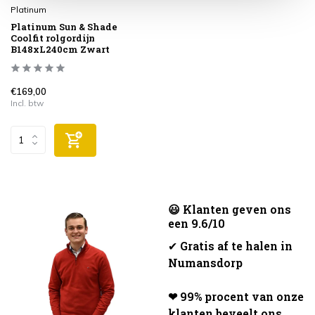
Platinum
Platinum Sun & Shade
Coolfit rolgordijn
B148xL240cm Zwart
€169,00
Incl. btw
😃 Klanten geven ons
een 9.6/10
✔
Gratis af te halen in
Numansdorp
❤ 99% procent van onze
klanten beveelt ons