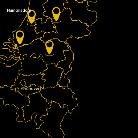
Numansdorp
Eindhoven