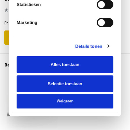
Statistieken
0
/
Based on 0 reviews
5
Marketing
Er zijn nog geen reviews geschreven over dit product..
Schrijf je eigen review
Details tonen
Alles toestaan
Reeds bekeken
Selectie toestaan
Weigeren