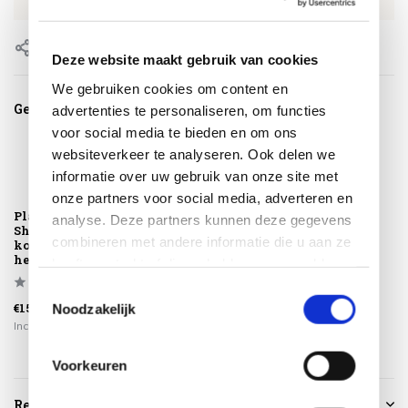
EAN
8720039167032
Delen
Deze website maakt gebruik van cookies
We gebruiken cookies om content en
Gerelateerde producten
advertenties te personaliseren, om functies
voor social media te bieden en om ons
websiteverkeer te analyseren. Ook delen we
informatie over uw gebruik van onze site met
onze partners voor social media, adverteren en
Platinum Sun &
analyse. Deze partners kunnen deze gegevens
Shade flex frame
combineren met andere informatie die u aan ze
koppelstuk voor
he...
heeft verstrekt of die ze hebben verzameld op
basis van uw gebruik van hun services.
Toestemmingsselectie
€159,00
Noodzakelijk
Incl. btw
Voorkeuren
Reviews