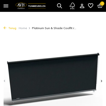
0
Terug
Home
Platinum Sun & Shade Coolfit r...