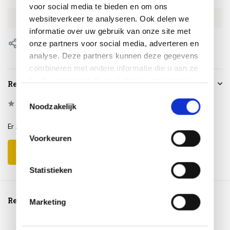
voor social media te bieden en om ons
EAN
8720039166578
websiteverkeer te analyseren. Ook delen we
informatie over uw gebruik van onze site met
onze partners voor social media, adverteren en
Delen
analyse. Deze partners kunnen deze gegevens
combineren met andere informatie die u aan ze
heeft verstrekt of die ze hebben verzameld op
Reviews
basis van uw gebruik van hun services.
Toestemmingsselectie
0
/
Based on 0 reviews
5
Noodzakelijk
Er zijn nog geen reviews geschreven over dit product..
Voorkeuren
Schrijf je eigen review
Statistieken
Reeds bekeken
Marketing