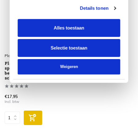
Details tonen
Alles toestaan
Selectie toestaan
Platinum
Platinum Sun & Shade M10
Weigeren
spanmoer voor de
bevestiging van een
schaduwdoek
€17,95
Incl. btw