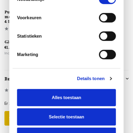
Puccini 3-zits bank
Puccini
met 3 kussens latte
voetenbank met
Voorkeuren
4 Seasons ...
kussen latte 4
Seasons Outd...
Statistieken
€2.139,00
€339,00
€1.819,00
€289,00
Incl. btw
Incl. btw
Marketing
Details tonen
Reviews
0
/
Based on 0 reviews
5
Alles toestaan
Er zijn nog geen reviews geschreven over dit product..
Selectie toestaan
Schrijf je eigen review