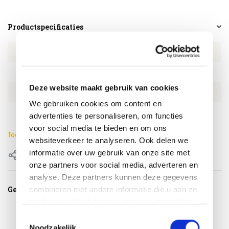
Productspecificaties
Artikelnummer
4SO213936
SKU
4SO213936
Deze website maakt gebruik van cookies
EAN
8720087012544
We gebruiken cookies om content en
Kleur
Latte
advertenties te personaliseren, om functies
voor social media te bieden en om ons
Toon meer
websiteverkeer te analyseren. Ook delen we
informatie over uw gebruik van onze site met
Delen
onze partners voor social media, adverteren en
analyse. Deze partners kunnen deze gegevens
Gerelateerde producten
combineren met andere informatie die u aan ze
heeft verstrekt of die ze hebben verzameld op
basis van uw gebruik van hun services.
Toestemmingsselectie
Noodzakelijk