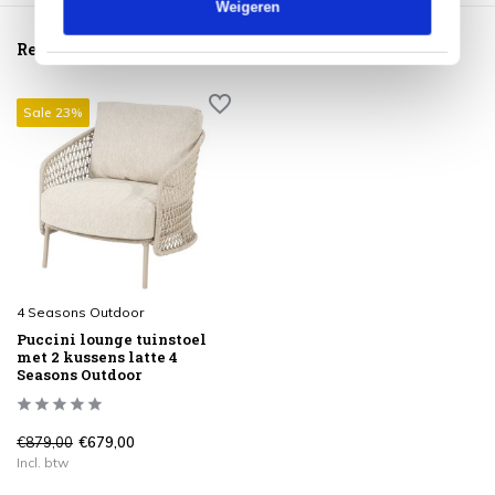
Weigeren
Reeds bekeken
Sale 23%
4 Seasons Outdoor
Puccini lounge tuinstoel
met 2 kussens latte 4
Seasons Outdoor
€879,00
€679,00
Incl. btw