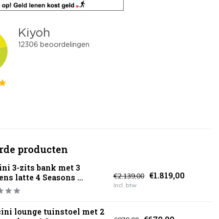
rde producten
ini 3-zits bank met 3
€1.819,00
€2.139,00
ns latte 4 Seasons ...
Incl. btw
ini lounge tuinstoel met 2