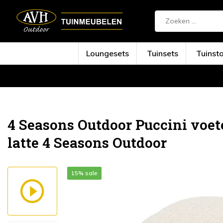
Loungesets
Tuinsets
Tuinst
Terug
Home
Puccini voetenbank met kussen ...
4 Seasons Outdoor Puccini voe
latte 4 Seasons Outdoor
15% sale