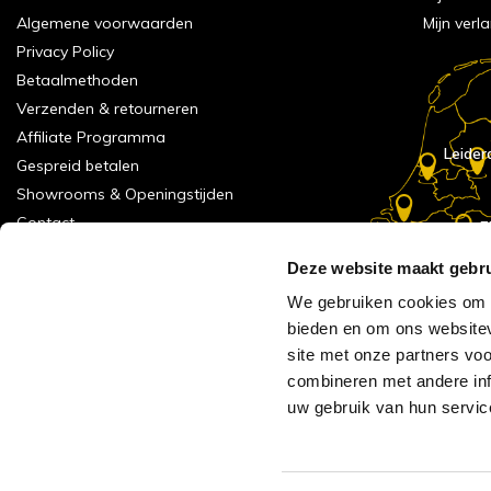
Algemene voorwaarden
Mijn verla
Privacy Policy
Betaalmethoden
Verzenden & retourneren
Affiliate Programma
Leider
Gespreid betalen
Showrooms & Openingstijden
Contact
E
Numans
Service formulier
Deze website maakt gebru
Inspiratie
We gebruiken cookies om c
Meld je aan voor onze nieuwsbrief!
bieden en om ons websitev
Alle vestigingen
site met onze partners vo
Vacatures
combineren met andere inf
Acties
uw gebruik van hun servic
AVH Outlet
Reviews verzameling