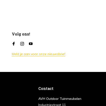
Volg ons!
Meld je aan voor onze nieuwsbrief
Contact
AVH Outdoor Tuinmeubelen
Industriestraat 11