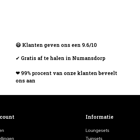
😃 Klanten geven ons een 9.6/10
✔
Gratis af te halen in Numansdorp
❤ 99% procent van onze klanten beveelt
ons aan
ccount
Informatie
en
Loungesets
ellingen
Tuinsets