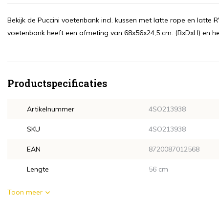
Bekijk de Puccini voetenbank incl. kussen met latte rope en latt
voetenbank heeft een afmeting van 68x56x24,5 cm. (BxDxH) en hee
Productspecificaties
Artikelnummer
4SO213938
SKU
4SO213938
EAN
8720087012568
Lengte
56 cm
Toon meer