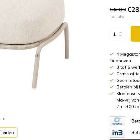
€28
€339,00
Incl. btw
4 Megastor
Eindhoven
3 tot 5 wer
Gratis af 
Geen retou
Betalen bij
Klantenserv
Ma-vrij van
Za- 9:00 to
Beta
Beta
ctvideo