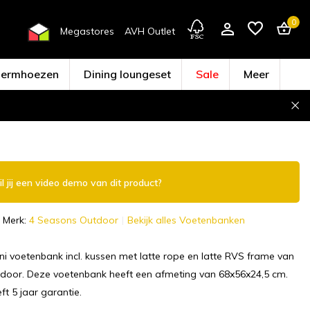
0
Megastores
AVH Outlet
hermhoezen
Dining loungeset
Sale
Meer
Account aanmaken
l jij een video demo van dit product?
Merk:
4 Seasons Outdoor
Bekijk alles Voetenbanken
ini voetenbank incl. kussen met latte rope en latte RVS frame van
door. Deze voetenbank heeft een afmeting van 68x56x24,5 cm.
ft 5 jaar garantie.