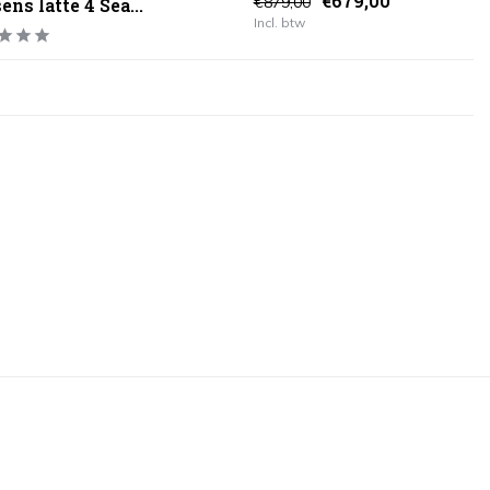
€679,00
€879,00
ens latte 4 Sea...
Incl. btw