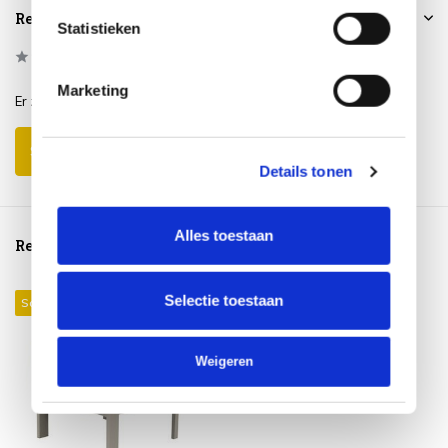
Reviews
Statistieken
0
/
Based on 0 reviews
5
Marketing
Er zijn nog geen reviews geschreven over dit product..
Schrijf je eigen review
Details tonen
Alles toestaan
Reeds bekeken
Selectie toestaan
Sale 24%
Weigeren