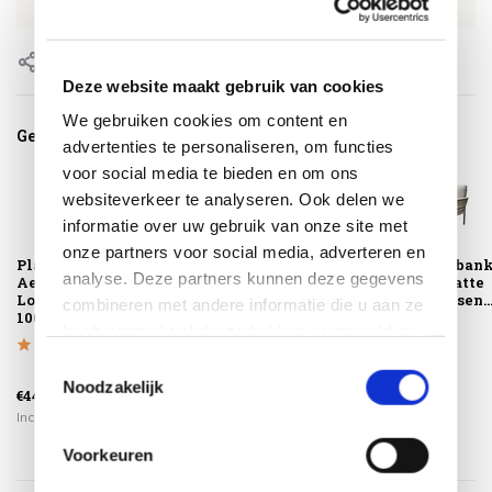
EAN
8720848324466
Delen
Deze website maakt gebruik van cookies
We gebruiken cookies om content en
Gerelateerde producten
advertenties te personaliseren, om functies
voor social media te bieden en om ons
websiteverkeer te analyseren. Ook delen we
informatie over uw gebruik van onze site met
onze partners voor social media, adverteren en
Platinum
Montagelevering -
Saigon 3-zitsban
analyse. Deze partners kunnen deze gegevens
AeroCover
Extra gemak &
aluminium latte
Loungestoelhoes
geen afval
soft grey kussen..
combineren met andere informatie die u aan ze
100x100xH70
heeft verstrekt of die ze hebben verzameld op
basis van uw gebruik van hun services.
Toestemmingsselectie
€649,00
Noodzakelijk
€44,95
€225,00
€499,00
Incl. btw
Incl. btw
Incl. btw
Voorkeuren