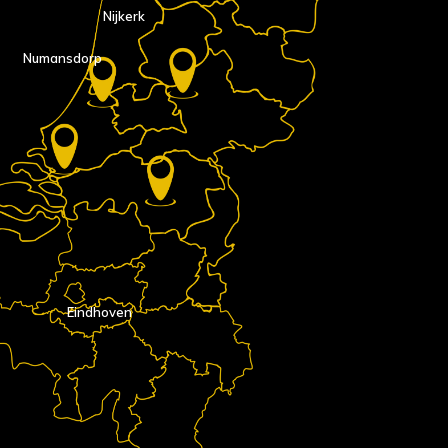
Nijkerk
Numansdorp
Eindhoven