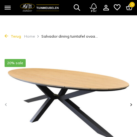
0
Terug
Home
Salvador dining tuintafel ovaa...
20% sale