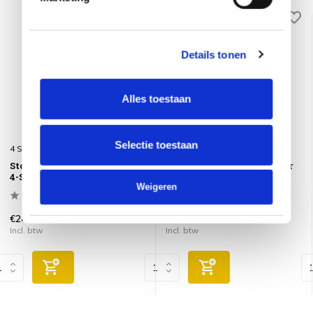
Details tonen
Alles toestaan
Selectie toestaan
4 Seasons Outdoor
4 Seasons Outdoor
Stone & Polywood Cleaner
Stone & Polywood Cleaner
4-Seasons Outdoor
4-Seasons Outdoor
Weigeren
€24,95
€24,95
Incl. btw
Incl. btw