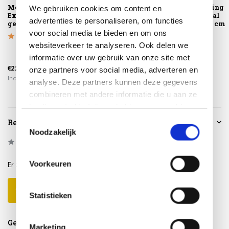
Montagelevering -
Salvador dining
Salvador dining
We gebruiken cookies om content en
Extra gemak &
tuintafel ovaal
tuintafel ovaal
advertenties te personaliseren, om functies
geen afval
180x100xH75 cm
220x115xH75 cm
pol...
pol...
voor social media te bieden en om ons
websiteverkeer te analyseren. Ook delen we
informatie over uw gebruik van onze site met
€699,00
€849,00
€225,00
€499,00
€575,00
onze partners voor social media, adverteren en
Incl. btw
Incl. btw
Incl. btw
analyse. Deze partners kunnen deze gegevens
combineren met andere informatie die u aan ze
heeft verstrekt of die ze hebben verzameld op
basis van uw gebruik van hun services.
Toestemmingsselectie
Reviews
Noodzakelijk
0
/
Based on 0 reviews
5
Voorkeuren
Er zijn nog geen reviews geschreven over dit product..
Schrijf je eigen review
Statistieken
Gerelateerde producten
Marketing