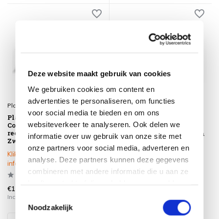
Deze website maakt gebruik van cookies
We gebruiken cookies om content en
advertenties te personaliseren, om functies
Platinum
Platinum
voor social media te bieden en om ons
Platinum Sun & Shade
Platinum Sun & Shade
websiteverkeer te analyseren. Ook delen we
Coolfit schaduwdoek
Dreamsail schaduwdoek
rechthoek 400x300cm
driehoek 400x400x400cm
informatie over uw gebruik van onze site met
Zwart
Ecru
onze partners voor social media, adverteren en
Klik op het product voor meer
Op voorraad
analyse. Deze partners kunnen deze gegevens
informatie
combineren met andere informatie die u aan ze
heeft verstrekt of die ze hebben verzameld op
€129,00
€155,00
basis van uw gebruik van hun services.
Incl. btw
Incl. btw
Toestemmingsselectie
Noodzakelijk