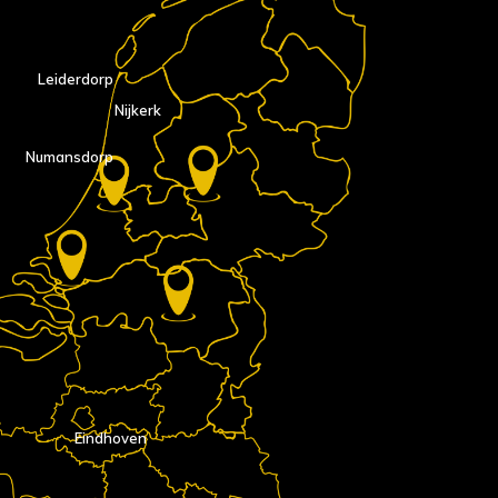
Leiderdorp
Nijkerk
Numansdorp
Eindhoven