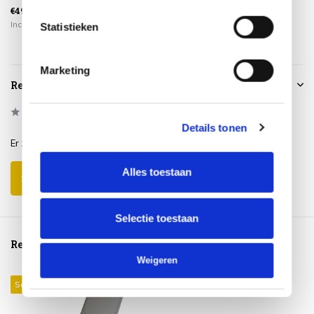
€49,95
Incl. btw
Statistieken
Marketing
Reviews
0
/
Based on 0 reviews
5
Details tonen
Er zijn nog geen reviews geschreven over dit product..
Alles toestaan
Schrijf je eigen review
Selectie toestaan
Reeds bekeken
Weigeren
Sale 49%