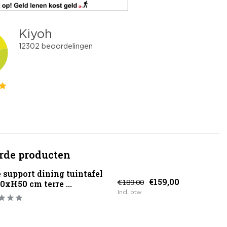
rde producten
e support dining tuintafel
€159,00
€189,00
0xH50 cm terre ...
Incl. btw