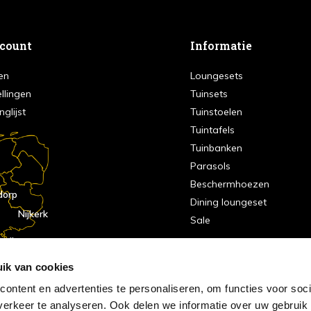
ccount
Informatie
en
Loungesets
ellingen
Tuinsets
nglijst
Tuinstoelen
Tuintafels
Tuinbanken
Parasols
Beschermhoezen
dorp
Dining loungeset
Nijkerk
Sale
indhoven
dorp
ik van cookies
ontent en advertenties te personaliseren, om functies voor soci
erkeer te analyseren. Ook delen we informatie over uw gebruik