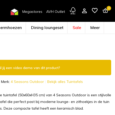
0
Megastores
AVH Outlet
hermhoezen
Dining loungeset
Sale
Meer
Account aanmaken
l jij een video demo van dit product?
Merk:
4 Seasons Outdoor
Bekijk alles Tuintafels
e tuintafel (50x60xH35 cm) van 4 Seasons Outdoor is een stijlvolle
afel die perfect past bij moderne lounge- en zithoekjes in de tuin
as. Deze compacte tafel heeft een keramisch blad.