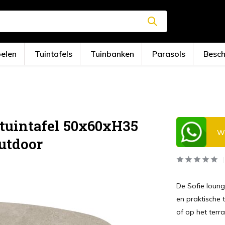
oelen
Tuintafels
Tuinbanken
Parasols
Besc
 tuintafel 50x60xH35
Wi
utdoor
De Sofie loung
en praktische t
of op het terr