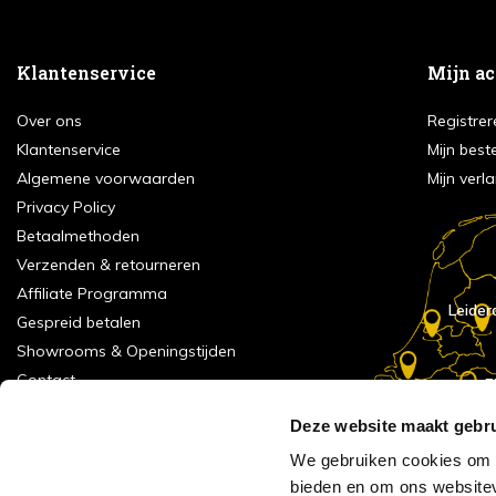
Klantenservice
Mijn a
Over ons
Registrer
Klantenservice
Mijn best
Algemene voorwaarden
Mijn verla
Privacy Policy
Betaalmethoden
Verzenden & retourneren
Affiliate Programma
Leider
Gespreid betalen
Showrooms & Openingstijden
Contact
E
Numans
Service formulier
Deze website maakt gebru
Inspiratie
We gebruiken cookies om c
Meld je aan voor onze nieuwsbrief!
bieden en om ons websitev
Alle vestigingen