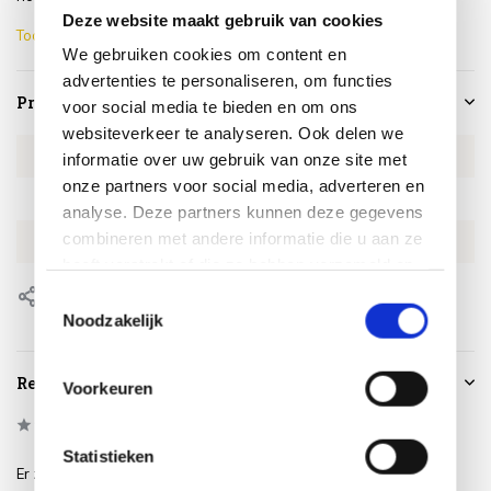
Deze website maakt gebruik van cookies
Toon meer
We gebruiken cookies om content en
advertenties te personaliseren, om functies
Productspecificaties
voor social media te bieden en om ons
websiteverkeer te analyseren. Ook delen we
Artikelnummer
1085.941.078.00
informatie over uw gebruik van onze site met
onze partners voor social media, adverteren en
SKU
1085.941.078.00
analyse. Deze partners kunnen deze gegevens
combineren met andere informatie die u aan ze
EAN
8719816001058
heeft verstrekt of die ze hebben verzameld op
basis van uw gebruik van hun services.
Delen
Toestemmingsselectie
Noodzakelijk
Reviews
Voorkeuren
0
/
Based on 0 reviews
5
Statistieken
Er zijn nog geen reviews geschreven over dit product..