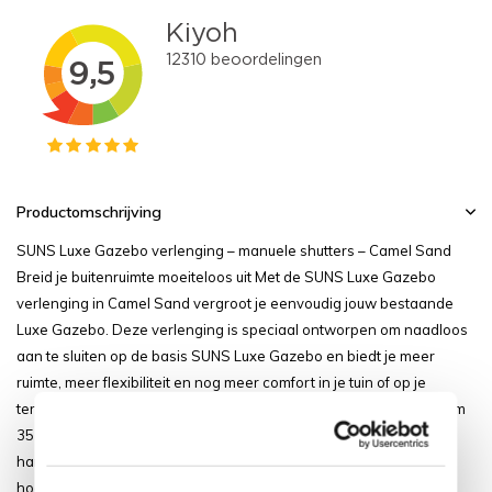
Productomschrijving
SUNS Luxe Gazebo verlenging – manuele shutters – Camel Sand
Breid je buitenruimte moeiteloos uit Met de SUNS Luxe Gazebo
verlenging in Camel Sand vergroot je eenvoudig jouw bestaande
Luxe Gazebo. Deze verlenging is speciaal ontworpen om naadloos
aan te sluiten op de basis SUNS Luxe Gazebo en biedt je meer
ruimte, meer flexibiliteit en nog meer comfort in je tuin of op je
terras.De afmetingen zijn: 263 × 365 × 250 cm 293 × 365 × 250 cm
353 × 365 × 250 cm 383 × 365 × 250 cm Perfecte aansluiting &
harmonieus design De zijverlenging is uitgevoerd in hetzelfde
hoogwaardige design en dezelfde warme Came...