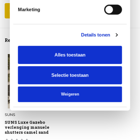
Marketing
Schrijf je eigen review
Details tonen
Reeds bekeken
Alles toestaan
Selectie toestaan
Weigeren
SUNS
SUNS Luxe Gazebo
verlenging manuele
shutters camel sand